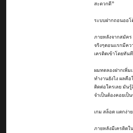
สะดวกดี”
ระบบฝากถอนออโต้ ร
ภายหลังจากสมัคร (
จริงๆตอนแรกมีความ
เครดิตเข้าโดยทันที
ผมทดลองฝากเพิ่มเ
ทำงานยังไง ผลคือใ
ติดต่อใครเลย มันรู
จำเป็นต้องคอยเป็นช
เกม สล็อต แตกง่าย 
ภายหลังมีเครดิตในร