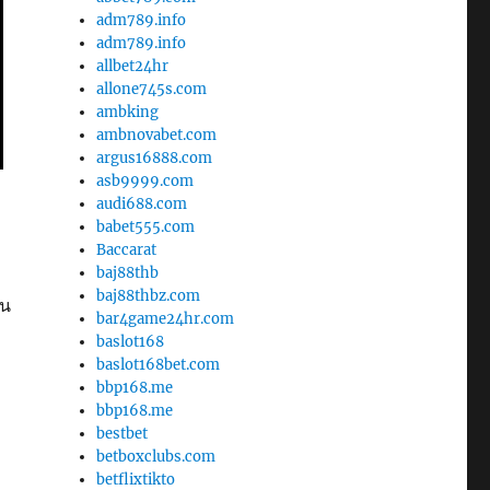
adm789.info
adm789.info
allbet24hr
allone745s.com
ambking
ambnovabet.com
argus16888.com
asb9999.com
audi688.com
babet555.com
Baccarat
baj88thb
baj88thbz.com
อน
bar4game24hr.com
baslot168
baslot168bet.com
bbp168.me
bbp168.me
bestbet
betboxclubs.com
betflixtikto