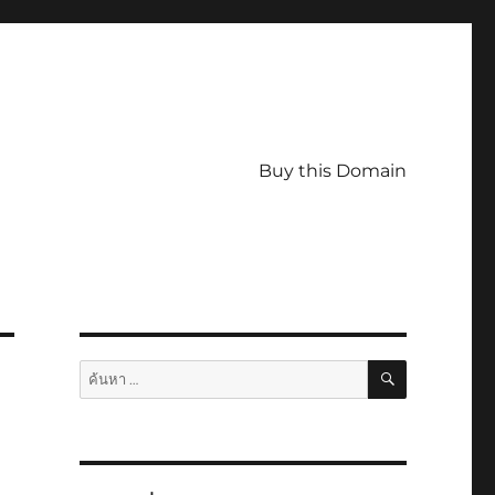
Buy this Domain
ค้นหา
ค้นหา: