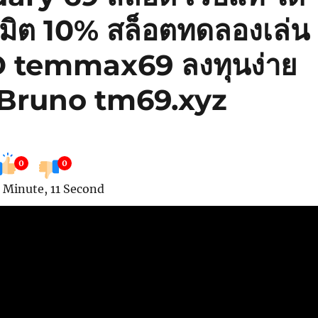
นลิมิต 10% สล็อตทดลองเล่น
D temmax69 ลงทุนง่าย
y Bruno tm69.xyz
0
0
 Minute, 11 Second