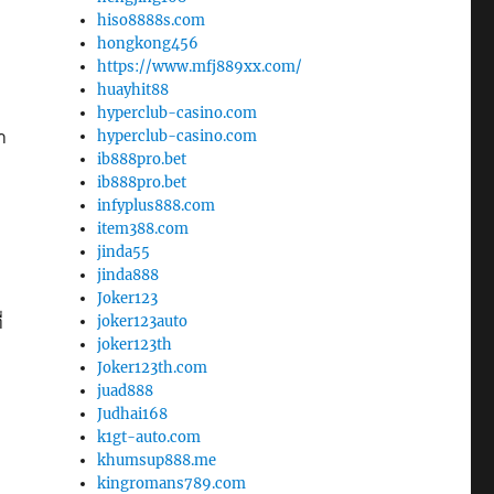
hiso8888s.com
hongkong456
https://www.mfj889xx.com/
huayhit88
hyperclub-casino.com
า
hyperclub-casino.com
ib888pro.bet
ib888pro.bet
infyplus888.com
item388.com
jinda55
jinda888
Joker123
่
joker123auto
joker123th
Joker123th.com
juad888
Judhai168
k1gt-auto.com
khumsup888.me
kingromans789.com