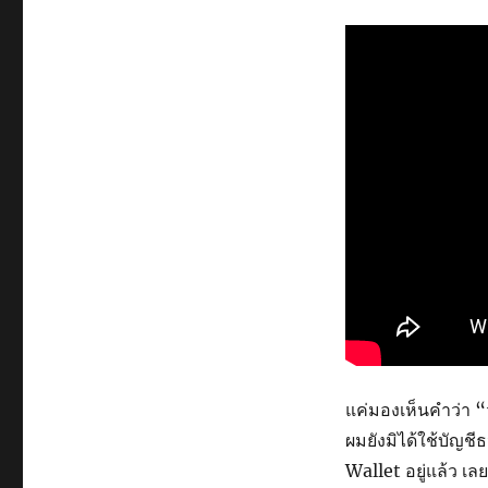
แค่มองเห็นคำว่า “
ผมยังมิได้ใช้บัญช
Wallet อยู่แล้ว เล