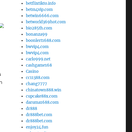
betflixtikto.info
betm4vip.com
betwin6666.com
betworld369hot.com
bio285th.com
bonanza99
boonlert1688.com
bwvip4.com
bwvip4.com
carlo999.net
cashgame168
Casino
น
cc11388.com
้ำ
chang7777
chinatown888.win
cupcake88x.com
daruma1688.com
dr888
dr888bet.com
dr888bet.com
enjoy24.fun