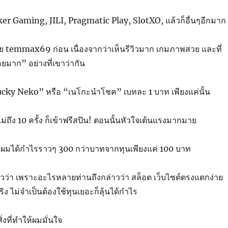
Joker Gaming, JILI, Pragmatic Play, SlotXO, แล้วก็อื่นๆอีกมาก
ย temmax69 ก่อน เนื่องจากว่าเห็นรีวิวมาก เกมภาพสวย และที่
ยมาก” อย่างที่เขาว่ากัน
cky Neko” หรือ “เนโกะนำโชค” เบทละ 1 บาท เพียงแค่นั้น
ไม่ถึง 10 ครั้ง ก็เข้าฟรีสปิน! ตอนนั้นหัวใจเต้นแรงมากมาย
 ผมได้กำไรราวๆ 300 กว่าบาทจากทุนเพียงแค่ 100 บาท
ล้วว่า เพราะอะไรหลายท่านถึงกล่าวว่า สล็อต เว็บไซต์ตรงแตกง่าย
ง ไม่จำเป็นต้องใช้ทุนเยอะก็ลุ้นได้กำไร
งที่ทำให้ผมมั่นใจ