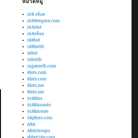
หมวดหมู่
168 สล็อต
1688vegasx.com
168slot
168สล็อต
188bet
188betth
1xbet
1xbetth
1xgameth.com
8lots.com
8lots.com
8lots.me
8lots.me
918Kiss
918kissauto
918kissme
9kpluss.com
ABA
ABAGroup2
abbet789.com