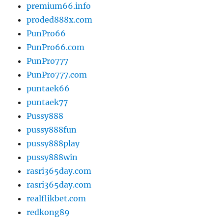
premium66.info
proded888x.com
PunPro66
PunPro66.com
PunPro777
PunPro777.com
puntaek66
puntaek77
Pussy888
pussy888fun
pussy888play
pussy888win
rasri365day.com
rasri365day.com
realflikbet.com
redkong89