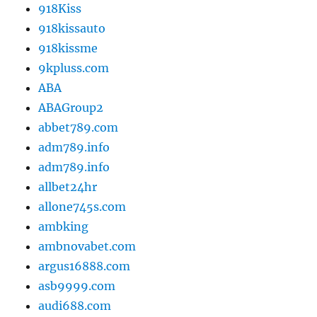
918Kiss
918kissauto
918kissme
9kpluss.com
ABA
ABAGroup2
abbet789.com
adm789.info
adm789.info
allbet24hr
allone745s.com
ambking
ambnovabet.com
argus16888.com
asb9999.com
audi688.com