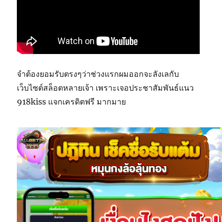
จำต้องยอมรับตรงๆว่าช่วงแรกผมออกจะลังเลกับ
เว็บไซต์สล็อตหลายเจ้า เพราะเจอประชาสัมพันธ์แนว
918kiss แจกเครดิตฟรี มากมาย