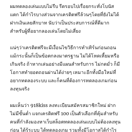
ผมทดลองเล่นแบบไม่รีบ รีดรอบไปเรื่อยกระทั่งโบนัส
แตก ได้กำไรบางส่วนจากเครดิตฟรีล้วนๆโดยที่ยังไม่ได้
ฝากเงินเลยสักบาท นับว่าเป็นประสบการณ์ที่ดีมาก
สำหรับผู้ที่อยากลองเล่นโดยไม่เสี่ยง
แน่ๆว่าเครดิตฟรีจะมีเงื่อนไขวิธีการทำเทิร์นก่อนถอน
แม้กระนั้นก็เป็นข้อตกลงมาตรฐาน ไม่ได้โหดเหี้ยมหรือ
เกินจริง ถ้าหากเล่นอย่างมีแผนสำหรับการ ไม่กดมั่ว ก็มี
โอกาสทำยอดถอนผ่านได้ง่ายๆ เหมาะอีกทั้งมือใหม่ที่
อยากทดลองระบบ และก็คนที่ต้องการทดลองเกมก่อน
ลงทุนจริง
ผมเห็นว่า 918kiss ลงทะเบียนสมัครสมาชิกใหม่ ฝาก
ไม่มีขั้นต่ำ แจกเครดิตฟรี 100 เป็นตัวเลือกที่คุ้มสำหรับ
คนที่กำลังมองหาเว็บสล็อตทดลองเล่นแบบไม่ต้องลงทุน
ก่อน ได้รู้ระบบ ได้ทดลองเกม รวมทั้งมีโอกาสได้กำไร