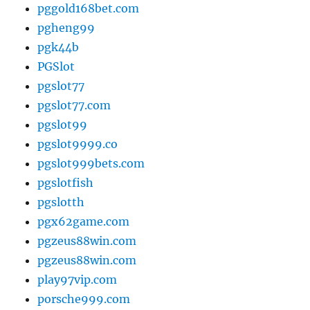
pggold168bet.com
pgheng99
pgk44b
PGSlot
pgslot77
pgslot77.com
pgslot99
pgslot9999.co
pgslot999bets.com
pgslotfish
pgslotth
pgx62game.com
pgzeus88win.com
pgzeus88win.com
play97vip.com
porsche999.com