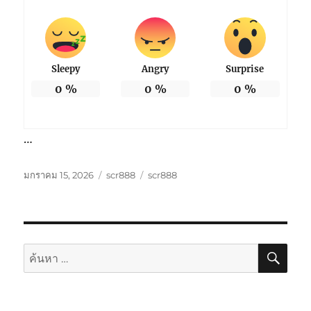
Sleepy
Angry
Surprise
0
%
0
%
0
%
…
เขียน
หมวด
ป้าย
มกราคม 15, 2026
scr888
scr888
เมื่อ
หมู่
กำกับ
ค้นห
ค้นหา: