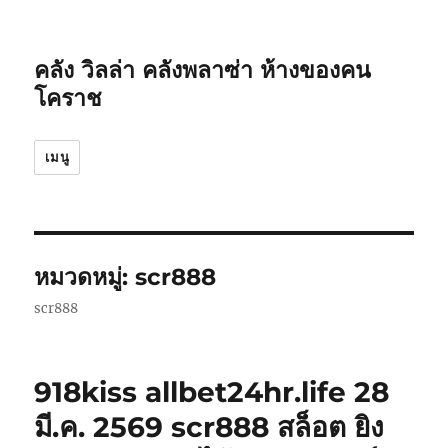
คลัง วิลล่า คลังพลาซ่า ห้างของคน
โคราช
เมนู
หมวดหมู่:
scr888
scr888
918kiss allbet24hr.life 28
มี.ค. 2569 scr888 สล็อต ยิง