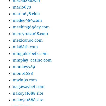
macau888.win
mario678
mario678.club
medee989.com
meekin365day.com
mercyrosa168.com
mexicanoo.com
mia88th.com
mmgoldsbets.com
mmplay-casino.com
monkey789
mono1688
mwin9s.com
nagawaybet.com
nakoya1688.site
nakoya1688.site