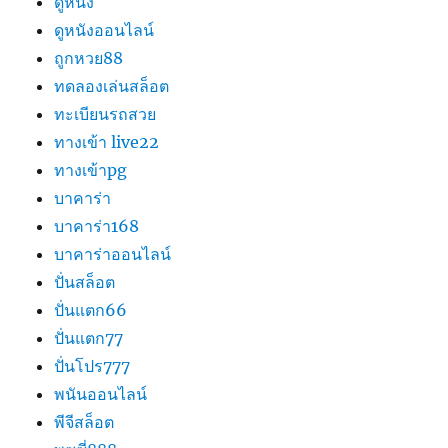
ดูหนัง
ดูหนังออนไลน์
ถูกหวย88
ทดลองเล่นสล็อต
ทะเบียนรถสวย
ทางเข้า live22
ทางเข้าpg
บาคาร่า
บาคาร่า168
บาคาร่าออนไลน์
ปั่นสล็อต
ปั่นแตก66
ปั่นแตก77
ปั่นโปร777
พนันออนไลน์
พีจีสล็อต