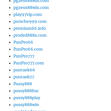
pgzeus88win.com
pgzeus88win.com
play97vip.com
porsche999.com
premium66.info
proded888x.com
PunPro66
PunPro66.com
PunPro777
PunPro777.com
puntaek66
puntaek77
Pussy888
pussy888fun
pussy888play
pussy888win