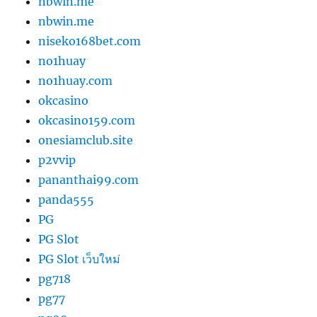
nbwin.me
nbwin.me
niseko168bet.com
no1huay
no1huay.com
okcasino
okcasino159.com
onesiamclub.site
p2vvip
pananthai99.com
panda555
PG
PG Slot
PG Slot เว็บใหม่
pg718
pg77