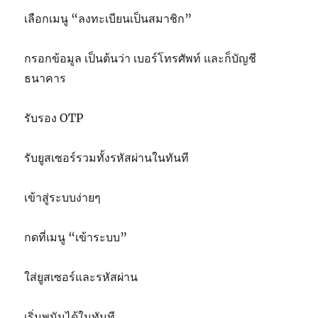
เลือกเมนู “ลงทะเบียนเป็นสมาชิก”
กรอกข้อมูล เป็นต้นว่า เบอร์โทรศัพท์ และก็บัญชี
ธนาคาร
รับรอง OTP
รับยูสเซอร์รวมทั้งรหัสผ่านในทันที
เข้าสู่ระบบง่ายๆ
กดที่เมนู “เข้าระบบ”
ใส่ยูสเซอร์และรหัสผ่าน
เริ่มพนันได้ในทันที