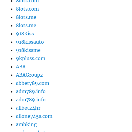
8lots.com
8lots.com
8lots.me
8lots.me
918Kiss
918kissauto
918kissme
9kpluss.com
ABA
ABAGroup2
abbet789.com
adm789.info
adm789.info
allbet24hr
allone745s.com
ambking