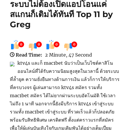
ระบบไม่ต้องเปิดแอปโอนแค่
สแกนก็เติมได้ทันที Top 11 by
Greg
0
0
0
0
Read Time:
2 Minute, 47 Second
ktv4s และก็ mac1bet นับว่าเป็นเว็บไซต์คาสิโน
ออนไลน์ที่ได้รับความนิยมสูงสุดในเวลานี้ ด้วยระบบ
ที่ล้ำยุค ความยั่งยืนทางด้านการเงิน แล้วก็การให้บริการ
ที่ครบวงจร ผู้เล่นสามารถ ktv4s สมัคร รวมทั้ง
mac1bet สมัคร ได้ไม่ยากผ่านระบบอัตโนมัติ ใช้เวลา
ไม่ถึง 1 นาที นอกจากนี้ยังมีบริการ ktv4s เข้าสู่ระบบ
รวมทั้ง mac1bet เข้าสู่ระบบ ที่รวดเร็วแล้วก็ปลอดภัย
พร้อมรับสิทธิพิเศษ เครดิตฟรี ตั้งแต่คราวแรกที่สมัคร
เพื่อให้ผู้เล่นบันเทิงใจกับเกมเดิมพันได้อย่างเต็มเปี่ยม