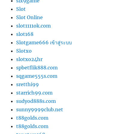
six9game
Slot
Slot Online
slot1111ok.com
slot168
Slotgame666 เข้าสู่ระบบ
Slotxo
slotxo24hr
spbetflik888.com
sqgame555s.com
sretthi99
starrich99.com
sudyod888s.com
sunny9999club.net
t88golds.com
t88golds.com