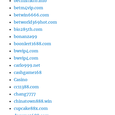
betflixtikto.info
betm4vip.com
betwin6666.com
betworld369hot.com
bio285th.com
bonanza99
boonlert1688.com
bwvip4.com
bwvip4.com
carlo999.net
cashgame168
Casino
cc11388.com
chang7777
chinatown888.win
cupcake88x.com