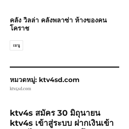
คลัง วิลล่า คลังพลาซ่า ห้างของคน
โคราช
เมนู
หมวดหมู่:
ktv4sd.com
ktv4sd.com
ktv4s สมัคร 30 มิถุนายน
ktv4s เข้าสู่ระบบ ฝากเงินเข้า