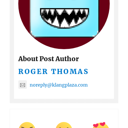
About Post Author
ROGER THOMAS
noreply@klangplaza.com