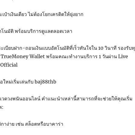
เป๋าเงินเดียว ไม่ต้องโยกเครดิตให้ยุ่งยาก
โนมัติ พร้อมบริการดูแลตลอดเวลา
เบียบฝาก-ถอนเงินแบบอัตโนมัติที่เร็วทันใจใน 10 วินาที รองรับท
้ง TrueMoney Wallet พร้อมคณะทำงานบริการ 1 วันผ่าน Live
Official
ใหม่เริ่มเล่นกับ baj88thb
ในแวดวงพนันออนไลน์ คำแนะนำเหล่านี้สามารถที่จะช่วยให้คุณเริ่ม
พ:
ติกาง่าย เช่น สล็อตหรือบาคาร่า