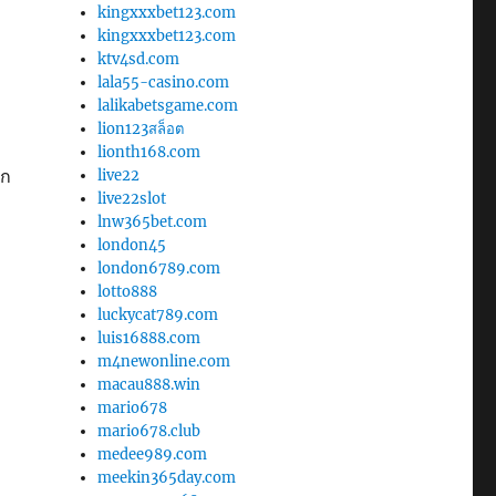
kingxxxbet123.com
kingxxxbet123.com
ktv4sd.com
lala55-casino.com
lalikabetsgame.com
lion123สล็อต
lionth168.com
ุก
live22
live22slot
lnw365bet.com
london45
london6789.com
lotto888
luckycat789.com
luis16888.com
m4newonline.com
macau888.win
mario678
mario678.club
medee989.com
meekin365day.com