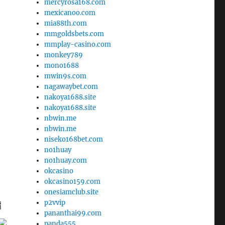
mercyrosa168.com
mexicanoo.com
mia88th.com
mmgoldsbets.com
mmplay-casino.com
monkey789
mono1688
mwin9s.com
nagawaybet.com
nakoya1688.site
nakoya1688.site
nbwin.me
nbwin.me
niseko168bet.com
no1huay
no1huay.com
okcasino
okcasino159.com
onesiamclub.site
p2vvip
่
pananthai99.com
panda555