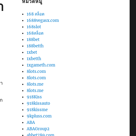
หมวดหมู่
า
168 สล็อต
1688vegasx.com
168slot
168สล็อต
188bet
188betth
1xbet
1xbetth
1xgameth.com
8lots.com
8lots.com
คา
8lots.me
8lots.me
918Kiss
ิก
918kissauto
918kissme
9kpluss.com
ABA
ABAGroup2
abbet789.com