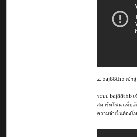
2. baj88thb เข้าสู
ระบบ baj88thb เข้
สมาร์ทโฟน แท็บเล็
ความจำเป็นต้องโ