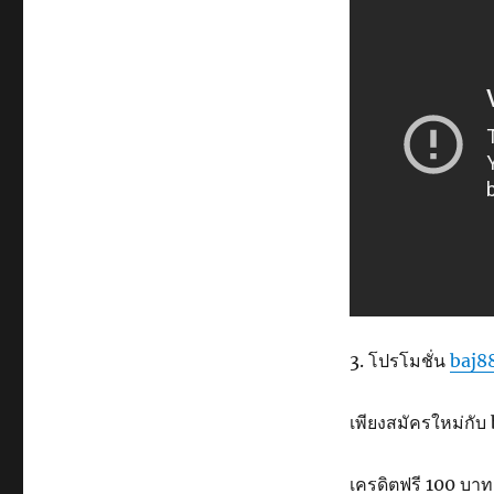
3. โปรโมชั่น
baj88
เพียงสมัครใหม่กับ 
เครดิตฟรี 100 บา