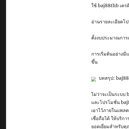
ใช้ baj88thb เครดิต
อ่านรายละเอียดโป
ตั้งงบประมาณการเล่
การเริ่มต้นอย่างม
ขึ้น
บทสรุป: baj88
ไม่ว่าจะเป็นระบบ 
และโปรโมชั่น baj8
เอาไว้ภายในแพลตฟอ
เชื่อถือได้ ให้บริ
ยอดเยี่ยมสำหรับคุ