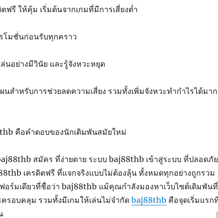
ฟรี ให้คุ้ม เริ่มต้นจากเกมที่มีการเสี่ยงต่ำ
รโมชั่นก่อนรับทุกคราว
นอย่างมีวินัย และรู้จังหวะหยุด
ีแผนสำหรับการช่วยลดความเสี่ยง รวมทั้งเพิ่มจังหวะทำกำไรได้มาก
thb คือคำตอบของนักเดิมพันสมัยใหม่
baj88thb สมัคร ที่ง่ายดาย ระบบ baj88thb เข้าสู่ระบบ ที่ปลอดภัย
8thb เครดิตฟรี ที่แจกจริงแบบไม่ต้องลุ้น ทั้งหมดทุกอย่างถูกรวม
ร์มเดียวที่ชื่อว่า baj88thb แม้คุณกำลังมองหาเว็บไซต์เดิมพันที่
การครอบคลุม รวมทั้งมีเกมให้เล่นไม่จำกัด
baj88thb
คือจุดเริ่มแรกที
ณ