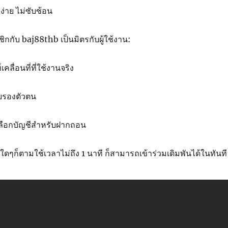
ง่าย ไม่ซับซ้อน
ิกกับ baj88thb เป็นมิตรกับผู้ใช้งาน:
คลื่อนที่ที่ใช้งานจริง
ับรองตัวตน
มเลือกบัญชีสำหรับฝากถอน
ดๆก็ตามใช้เวลาไม่ถึง 1 นาที ก็สามารถเข้าร่วมเดิมพันได้ในทันที