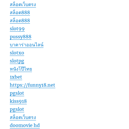
สล็อตเว็บตรง
สล็อต888
สล็อต888
slot99
pussy888
บาคาร่าออนไลน์
slotxo
slotpg
หนังโป๊ไทย
1xbet
https://funny18.net
pgslot
kiss918
pgslot
สล็อตเว็บตรง
doomovie hd