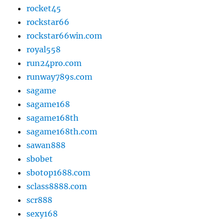
rocket45
rockstar66
rockstar66win.com
royal558
run24pro.com
runway789s.com
sagame
sagame168
sagame168th
sagame168th.com
sawan888
sbobet
sbotop1688.com
sclass8888.com
scr888
sexy168