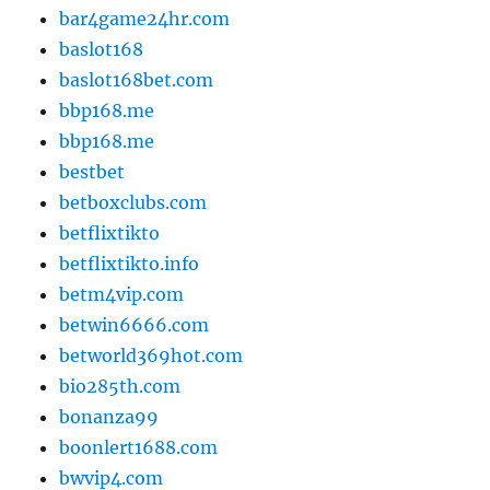
bar4game24hr.com
baslot168
baslot168bet.com
bbp168.me
bbp168.me
bestbet
betboxclubs.com
betflixtikto
betflixtikto.info
betm4vip.com
betwin6666.com
betworld369hot.com
bio285th.com
bonanza99
boonlert1688.com
bwvip4.com