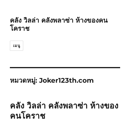
คลัง วิลล่า คลังพลาซ่า ห้างของคน
โคราช
เมนู
หมวดหมู่:
Joker123th.com
คลัง วิลล่า คลังพลาซ่า ห้างของ
คนโคราช