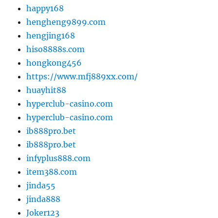
happy168
hengheng9899.com
hengjing168
hiso8888s.com
hongkong456
https://www.mfj889xx.com/
huayhit88
hyperclub-casino.com
hyperclub-casino.com
ib888pro.bet
ib888pro.bet
infyplus888.com
item388.com
jinda55
jinda888
Joker123