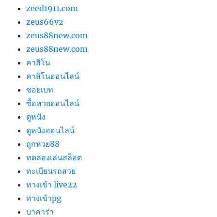
zeed1911.com
zeus66v2
zeus88new.com
zeus88new.com
คาสิโน
คาสิโนออนไลน์
ซอยเบท
ซื้อหวยออนไลน์
ดูหนัง
ดูหนังออนไลน์
ถูกหวย88
ทดลองเล่นสล็อต
ทะเบียนรถสวย
ทางเข้า live22
ทางเข้าpg
บาคาร่า