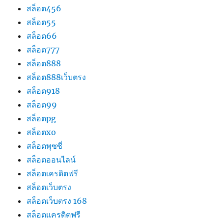
สล็อต456
สล็อต55
สล็อต66
สล็อต777
สล็อต888
สล็อต888เว็บตรง
สล็อต918
สล็อต99
สล็อตpg
สล็อตxo
สล็อตพุซซี่
สล็อตออนไลน์
สล็อตเครดิตฟรี
สล็อตเว็บตรง
สล็อตเว็บตรง 168
สล็อตเเครดิตฟรี