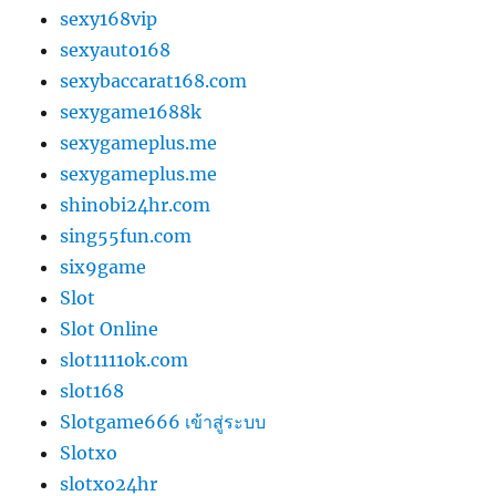
sexy168vip
sexyauto168
sexybaccarat168.com
sexygame1688k
sexygameplus.me
sexygameplus.me
shinobi24hr.com
sing55fun.com
six9game
Slot
Slot Online
slot1111ok.com
slot168
Slotgame666 เข้าสู่ระบบ
Slotxo
slotxo24hr