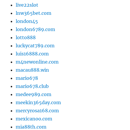
live22slot
lnw365bet.com
london45
london6789.com
lotto888
luckycat789.com
luis16888.com
m4newonline.com
macau888.win
mario678
mario678.club
medee989.com
meekin365day.com
mercyrosa168.com
mexicanoo.com
mia88th.com