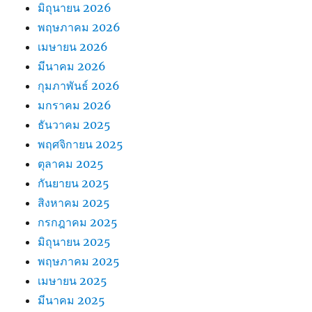
มิถุนายน 2026
พฤษภาคม 2026
เมษายน 2026
มีนาคม 2026
กุมภาพันธ์ 2026
มกราคม 2026
ธันวาคม 2025
พฤศจิกายน 2025
ตุลาคม 2025
กันยายน 2025
สิงหาคม 2025
กรกฎาคม 2025
มิถุนายน 2025
พฤษภาคม 2025
เมษายน 2025
มีนาคม 2025