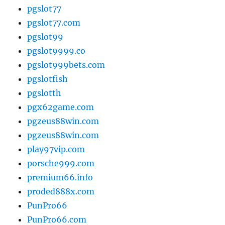
pgslot77
pgslot77.com
pgslot99
pgslot9999.co
pgslot999bets.com
pgslotfish
pgslotth
pgx62game.com
pgzeus88win.com
pgzeus88win.com
play97vip.com
porsche999.com
premium66.info
proded888x.com
PunPro66
PunPro66.com