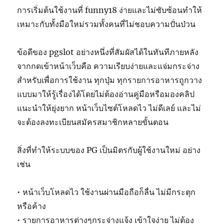
การเริ่มต้นใช้งานที่ funny18 ง่ายและไม่ซับซ้อนทำให้
เหมาะกับทั้งมือใหม่รวมทั้งคนที่ไม่ชอบความปั่นป่วน
ข้อดีของ pgslot อย่างหนึ่งที่สัมผัสได้ในทันทีภายหลัง
จากกดเข้าหน้าเว็บคือ ความเรียบง่ายและแจ่มกระจ่าง
สำหรับเพื่อการใช้งาน ทุกปุ่ม ทุกรายการอาหารถูกวาง
แบบมาให้รู้เรื่องได้โดยไม่ต้องอ่านคู่มือหรือมองคลิป
แนะนำให้ยุ่งยาก หน้าเว็บไซต์โหลดไว ไม่ดีเลย์ และไม่
จะต้องลงทะเบียนสมัครสมาชิกหลายขั้นตอน
สิ่งที่ทำให้ระบบของ PG เป็นมิตรกับผู้ใช้งานใหม่ อย่าง
เช่น
• หน้าเว็บโหลดไว ใช้งานผ่านมือถือก็ลื่น ไม่มีกระตุก
หรือค้าง
• รายการอาหารต่างๆกระจ่างแจ้ง เข้าใจง่าย ไม่ต้อง