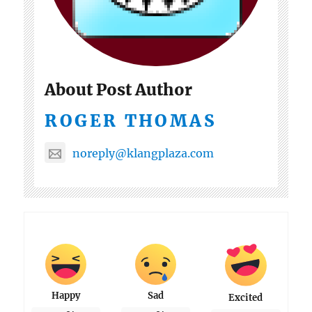
About Post Author
ROGER THOMAS
noreply@klangplaza.com
Happy
Sad
Excited