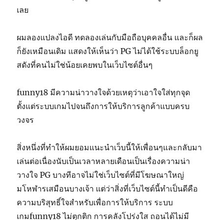
เลย
ผมลองแปลงไอดี ทดลองเล่นกับมือถือบุคคลอื่น และก็ผล
ก็ยังเหมือนเดิม แสดงให้เห็นว่า PG ไม่ได้ใช้ระบบล็อกยู
สดังที่คนไม่ใช่น้อยเคยพบในเว็บไซต์อื่นๆ
funny18 มีความน่าวางใจด้วยเหตุว่าเอาใจใส่ทุกจุด
ตั้งแต่ระบบเกมไปจนถึงการให้บริการลูกค้าแบบครบ
วงจร
สิ่งหนึ่งที่ทำให้ผมยอมแนะนำเว็บนี้ให้เพื่อนๆและกลับมา
เล่นต่อเนื่องนับเป็นเวลาหลายเดือนเป็นเรื่องความน่า
วางใจ PG บางทีอาจไม่ใช่เว็บไซต์ที่มีโฆษณาใหญ่
มโหฬารเสมือนบางเจ้า แต่ว่าสิ่งที่เว็บไซต์นี้ทำเป็นดีคือ
ความบริสุทธิ์ใจสำหรับเพื่อการให้บริการ ระบบ
เกมfunny18 ไม่ตุกติก การคลังโปร่งใส ถอนได้ไม่มี