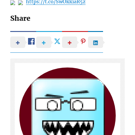
https://t.co/SwOkkiaR5z
Share