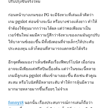
ปรับปรุงขึ้นจริงไหม
ก่อนหน้าบางเกมของ PG จะมีจังหวะที่เล่นแล้วคิดว่า
เกม pgslot ค่อนข้างจะนิ่ง หรือบางช่วงแห้งยาว ทำให้
จำต้องใช้ทุนมากกว่าจะได้ผล แต่ว่าพอเพียงมาเป็น
เวอร์ชันใหม่ ผมมีความรู้สึกว่าจังหวะของเกมมันถูกปรับ
ให้บาลานซ์เยอะขึ้น มีทั้งยังตอนที่จ่ายเล็กๆให้ประคับ
ประคองทุน แล้วก็ตอนที่สามารถแตกหนักได้จริง
อีกจุดที่ผมมองว่าเห็นชัดคือเรื่องฟีพบร์โบนัส เมื่อก่อน
อาจจะมีเพียงแค่ฟรีสปินเบื้องต้น แต่ว่าในขณะนี้หลาย
เกมมีลูกเล่น pgslot เพิ่มเข้ามาเยอะขึ้น ดังเช่น ตัวคูณ
สะสม หรือโบนัสที่มีหลายระดับ ทำให้การลุ้นมีความ
มากมายหลายมากขึ้นเรื่อยๆ ไม่จำเจ
funny18
นอกนั้น เรื่องประสบการณ์การเล่นก็ถือว่า