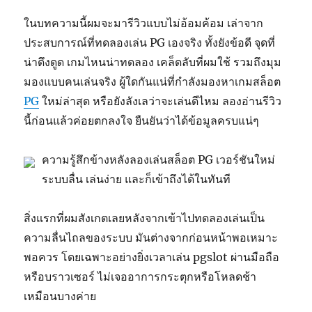
ในบทความนี้ผมจะมารีวิวแบบไม่อ้อมค้อม เล่าจาก
ประสบการณ์ที่ทดลองเล่น PG เองจริง ทั้งยังข้อดี จุดที่
น่าดึงดูด เกมไหนน่าทดลอง เคล็ดลับที่ผมใช้ รวมถึงมุม
มองแบบคนเล่นจริง ผู้ใดกันแน่ที่กำลังมองหาเกมสล็อต
PG
ใหม่ล่าสุด หรือยังลังเลว่าจะเล่นดีไหม ลองอ่านรีวิว
นี้ก่อนแล้วค่อยตกลงใจ ยืนยันว่าได้ข้อมูลครบแน่ๆ
ความรู้สึกข้างหลังลองเล่นสล็อต PG เวอร์ชันใหม่
ระบบลื่น เล่นง่าย และก็เข้าถึงได้ในทันที
สิ่งแรกที่ผมสังเกตเลยหลังจากเข้าไปทดลองเล่นเป็น
ความลื่นไถลของระบบ มันต่างจากก่อนหน้าพอเหมาะ
พอควร โดยเฉพาะอย่างยิ่งเวลาเล่น pgslot ผ่านมือถือ
หรือบราวเซอร์ ไม่เจออาการกระตุกหรือโหลดช้า
เหมือนบางค่าย