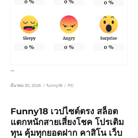
0
%
0
%
0
%
Sleepy
Angry
Surprise
0
%
0
%
0
%
…
เขียน
หมวด
ป้าย
มีนาคม 30, 2026
funny18
PG
เมื่อ
หมู่
กำกับ
Funny18 เวปไซต์ตรง สล็อต
แตกหนักสายเสี่ยงโชค โปรเติม
ทุน คุ้มทุกยอดฝาก คาสิโน เว็บ