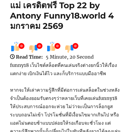
แม่ เครดิตฟรี Top 22 by
Antony Funny18.world 4
มกราคม 2569
0
0
0
0
Read Time:
5 Minute, 20 Second
funny18 เว็บไซต์สล็อตที่คนเล่นจริงต่างยกนิ้วให้เรื่อง
แตกง่าย เบิกเงินได้ไว และก็บริการแบบมืออาชีพ
หากจะให้เล่าความรู้สึกที่มีต่อการเล่นสล็อตในช่วงหลัง
จำเป็นต้องยอมรับตรงๆว่าหลายเว็บที่เคยเล่นfunny18
ให้ประสบการณ์ออกจะห่วย ไม่ว่าจะเป็นการล็อกยูส
ระบบถอนไม่เข้า โปรโมชั่นที่มีเงื่อนไขมากเกินไป หรือ
แอดไม่นตอบช้าแบบปล่อยให้รอเกือบจะชั่วโมง แต่
ความรู้สึกพวกนั้นก็เปลี่ยนไปในทันทีหลังจากได้ลองเล่น