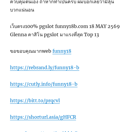
ควบคุมตนเอง ถ้าหากทำเป็นครบ ผมบอกเลยว่ามีลุ้น
บวกแน่นอน
เว็บตรง100% pgslot funny18b.com 18 MAY 2569
Glenna คาสิโน pgslot มาแรงที่สุด Top 13
ขอขอบคุณมากweb
funny18
https://rebrand.ly/funny18-b
https://cutly.info/funny18-b
https://bitt.to/prqcvl
https://shorturl.asia/gHFCR