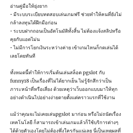
อ่านคู่มือให้ยุ่งยาก
• มีระบบระเบียบทดสอบเล่นเกมฟรี ช่วยทำให้คนที่ยังไม่
กล้าลงทุนได้ฝึกมือก่อน
• ระบบฝากถอนเป็นอัตโนมัติทั้งสิ้น ไม่ต้องแจ้งสลิปหรือ
คุยกับแอดไม่น
• ไม่มีการโยกเงินระหว่างค่าย เข้าเกมไหนก็กดเล่นได้
เลยโดยทันที
ทั้งหมดนี้ทำให้การเริ่มต้นเล่นสล็อต pgslot กับ
funny18 เป็นเรื่องที่ไม่ได้ยากเย็น ไม่รู้จักสึกว่าเป็น
ภาระหน้าที่หรือเสี่ยง ด้วยเหตุว่าเว็บออกแบบมาให้ทุก
อย่างดำเนินไปอย่างง่ายดายตั้งแต่คราวแรกที่ใช้งาน
แม้ว่าคุณจะไม่เคยเล่นpgslot มาก่อน หรือไม่ถนัดเรื่อง
เทคโนโลยี ก็สามารถเข้าเล่นเกมแล้วก็ใช้บริการต่างๆ
ได้ด้วยตัวเองโดยไม่ต้องพึ่งใครกันแน่เลย นี่เป็นเหตุผลที่