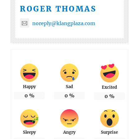
ROGER THOMAS
noreply@klangplaza.com
Happy
Sad
Excited
0
%
0
%
0
%
Sleepy
Angry
Surprise