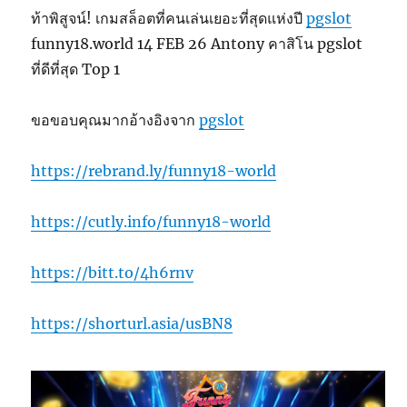
ท้าพิสูจน์! เกมสล็อตที่คนเล่นเยอะที่สุดแห่งปี
pgslot
funny18.world 14 FEB 26 Antony คาสิโน pgslot
ที่ดีที่สุด Top 1
ขอขอบคุณมากอ้างอิงจาก
pgslot
https://rebrand.ly/funny18-world
https://cutly.info/funny18-world
https://bitt.to/4h6rnv
https://shorturl.asia/usBN8