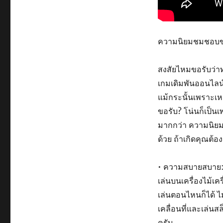
ความนิยมชมชอบของเ
สงสัยไหมขอรับว่าท
เกมเดิมพันออนไลน
แม้กระนั้นเพราะเห
ขอรับ? โน่นก็เป็
มากกว่า ความนิยมสำ
ด้วย ถ้าเกิดคุณต้
• ความสบายสบาย: เ
เล่นบนเครื่องไม้เค
เล่นตอนไหนก็ได้ ไ
เคลื่อนที่และเล่
ครับ