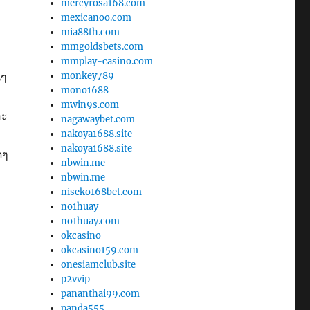
mercyrosa168.com
mexicanoo.com
mia88th.com
mmgoldsbets.com
mmplay-casino.com
่ๆ
monkey789
mono1688
mwin9s.com
อะ
nagawaybet.com
nakoya1688.site
nakoya1688.site
ดๆ
nbwin.me
nbwin.me
niseko168bet.com
no1huay
no1huay.com
okcasino
okcasino159.com
onesiamclub.site
p2vvip
pananthai99.com
panda555