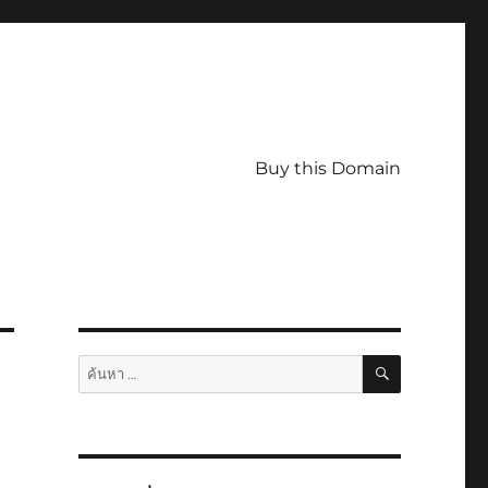
Buy this Domain
ค้นหา
ค้นหา:
8