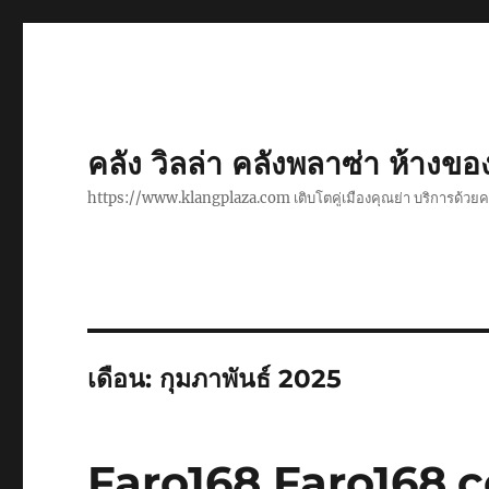
คลัง วิลล่า คลังพลาซ่า ห้าง
https://www.klangplaza.com เติบโตคู่เมืองคุณย่า บริการด้วยค
เดือน:
กุมภาพันธ์ 2025
Faro168 Faro168.c