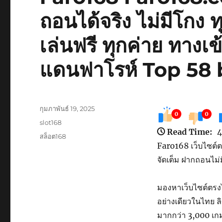
ถอนได้จริง ไม่มีโกง
เล่นฟรี ทุกค่าย ทางเ
แดนฟาโรห์ Top 58 
เขียน
กุมภาพันธ์ 19, 2025
0
0
เมื่อ
หมวด
slot168
Read Time:
4
หมู่
ป้าย
สล็อต168
Faro168 เว็บไซต์
กำกับ
จัดเต็ม ฝากถอนไม่
มองหาเว็บไซต์ตรงไ
อย่างเดียวในไทย ล
มากกว่า 3,000 เก