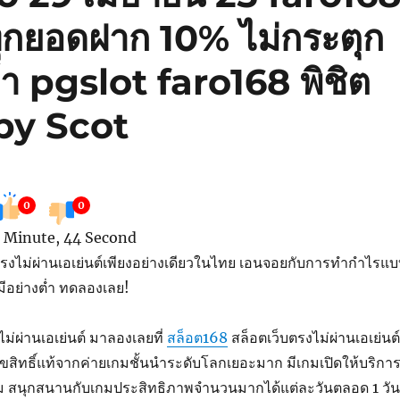
 ทุกยอดฝาก 10% ไม่กระตุก
ข้า pgslot faro168 พิชิต
by Scot
0
0
 Minute, 44 Second
ตรงไม่ผ่านเอเย่นต์เพียงอย่างเดียวในไทย เอนจอยกับการทำกำไรแ
มีอย่างต่ำ ทดลองเลย!
ม่ผ่านเอเย่นต์ มาลองเลยที่
สล็อต168
สล็อตเว็บตรงไม่ผ่านเอเย่นต์
ิขสิทธิ์แท้จากค่ายเกมชั้นนำระดับโลกเยอะมาก มีเกมเปิดให้บริกา
ม สนุกสนานกับเกมประสิทธิภาพจำนวนมากได้แต่ละวันตลอด 1 วัน