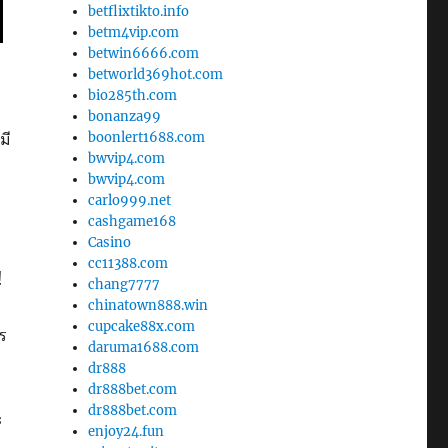
betflixtikto.info
betm4vip.com
betwin6666.com
betworld369hot.com
bio285th.com
bonanza99
มี
boonlert1688.com
bwvip4.com
bwvip4.com
carlo999.net
cashgame168
Casino
ก
cc11388.com
!
chang7777
chinatown888.win
cupcake88x.com
ร
daruma1688.com
dr888
dr888bet.com
dr888bet.com
ะ
enjoy24.fun