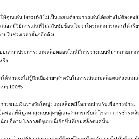
่อให้คุณเล่น faro168 ไม่เป็นเลย แต่สามารถเล่นได้อย่างไม่ต้องสงสั
ล็อตมีวิธีการเล่นที่ไม่สลับซับซ้อน ไม่ว่าใครก็สามารถเล่นได้ เรี
ด้ภายในช่วงเวลาสั้นๆอีกด้วย
บบนานาประการ: เกมสล็อตออนไลน์มีการวางแบบที่มากมายมาก
หรือ
ำให้ท่านจะไม่รู้สึกเบื่อง่ายๆสำหรับในการเล่นเกมสล็อตแต่ละเกมเ
ยแน่ๆ 100%
่อการชนะเงินรางวัลใหญ่: เกมสล็อตมีโอกาสสำหรับเพื่อการชำระ
แจ็คพอตที่มีมูลค่าสูงแบบสุดๆผู้เล่นสามารถรับกำไรจากการชำระเงิ
นน้อยก็ตาม โอกาสดีๆแบบนี้เกิดขึ้นที่เกมสล็อตแค่นั้น
เต้น: เกม faro168 แต่ละเกมจะมีฟีพบร์ไม่เหมือนกันออกไป ซึ่งฟีเจอร์