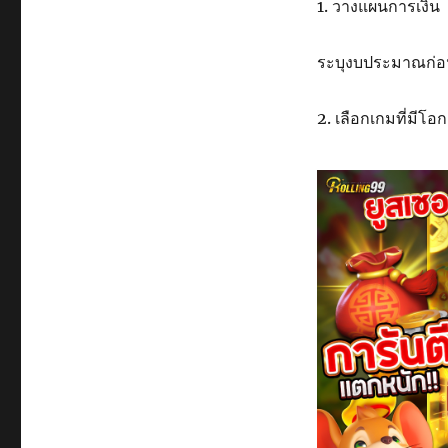
1. วางแผนการเงิน
ระบุงบประมาณก่อน
2. เลือกเกมที่มีโ