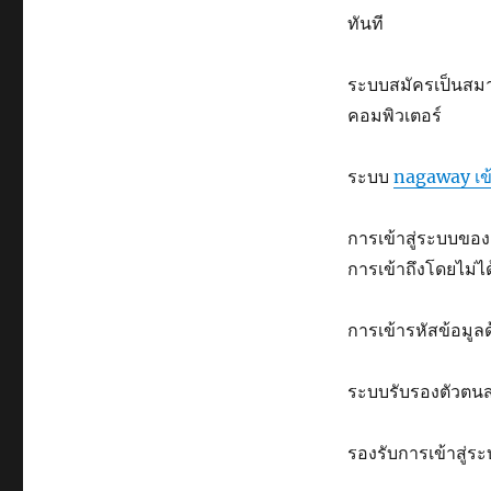
ทันที
ระบบสมัครเป็นสมา
คอมพิวเตอร์
ระบบ
nagaway เข้
การเข้าสู่ระบบของ
การเข้าถึงโดยไม่ไ
การเข้ารหัสข้อมูล
ระบบรับรองตัวตน
รองรับการเข้าสู่ร