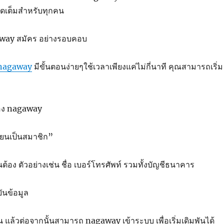
จัดเต็มสำหรับทุกคน
away สมัคร อย่างรอบคอบ
nagaway
มีขั้นตอนง่ายๆใช้เวลาเพียงแค่ไม่กี่นาที คุณสามารถเริ่ม
ของ nagaway
บียนเป็นสมาชิก”
นต้อง ตัวอย่างเช่น ชื่อ เบอร์โทรศัพท์ รวมทั้งบัญชีธนาคาร
ยันข้อมูล
 แล้วต่อจากนั้นสามารถ nagaway เข้าระบบ เพื่อเริ่มเดิมพันได้