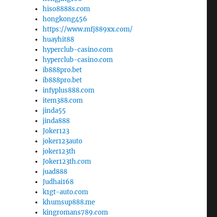
hiso8888s.com
hongkong456
https://www.mfj889xx.com/
huayhit88
hyperclub-casino.com
hyperclub-casino.com
ib888pro.bet
ib888pro.bet
infyplus888.com
item388.com
jinda55
jinda888
Joker123
joker123auto
joker123th
Joker123th.com
juad888
Judhai168
k1gt-auto.com
khumsup888.me
kingromans789.com