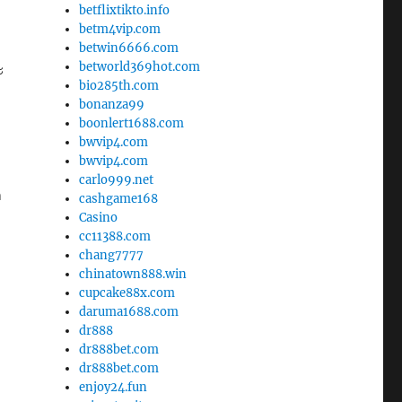
betflixtikto.info
betm4vip.com
betwin6666.com
betworld369hot.com
ะ
bio285th.com
bonanza99
boonlert1688.com
bwvip4.com
bwvip4.com
carlo999.net
ก
cashgame168
Casino
cc11388.com
chang7777
chinatown888.win
cupcake88x.com
daruma1688.com
dr888
dr888bet.com
dr888bet.com
enjoy24.fun