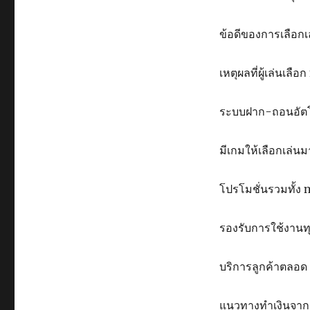
ข้อดีของการเลือก
เหตุผลที่ผู้เล่นเลื
ระบบฝาก-ถอนอัตโน
มีเกมให้เลือกเล่นม
โปรโมชั่นรวมทั้ง 
รองรับการใช้งาน
บริการลูกค้าตลอด 
แนวทางทำเงินจา