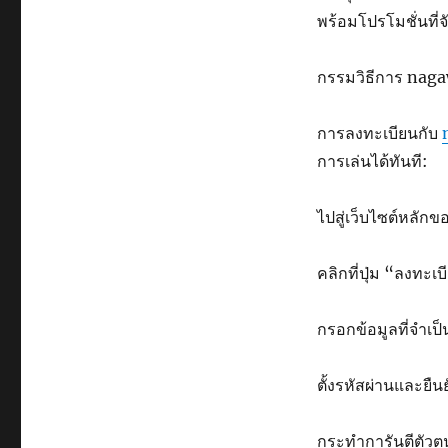
พร้อมโปรโมชั่นที่
กรรมวิธีการ nag
การลงทะเบียนกับ
การเล่นได้ทันที:
ไปสู่เว็บไซต์หลัก
คลิกที่ปุ่ม “ลงทะเ
กรอกข้อมูลที่จำเป็
ตั้งรหัสผ่านและยืน
กระทำการันตีตัวตน