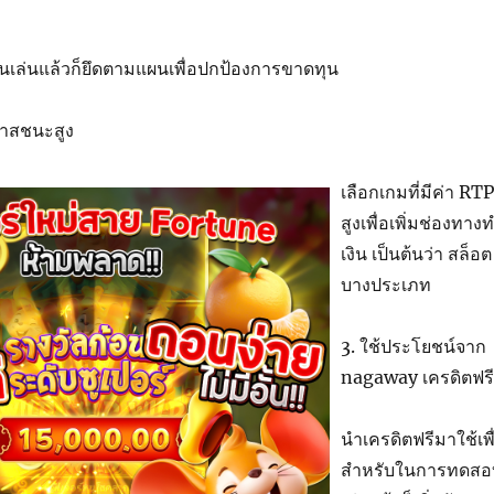
เล่นแล้วก็ยึดตามแผนเพื่อปกป้องการขาดทุน
อกาสชนะสูง
เลือกเกมที่มีค่า RTP
สูงเพื่อเพิ่มช่องทาง
เงิน เป็นต้นว่า สล็อต
บางประเภท
3. ใช้ประโยชน์จาก
nagaway เครดิตฟรี
นำเครดิตฟรีมาใช้เพื
สำหรับในการทดสอ