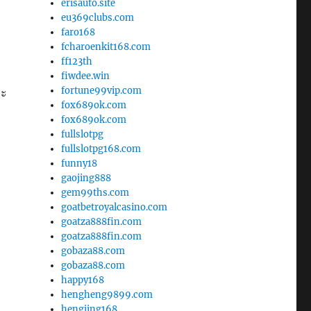
erisauto.site
eu369clubs.com
faro168
fcharoenkit168.com
ff123th
fiwdee.win
fortune99vip.com
าะ
fox689ok.com
fox689ok.com
fullslotpg
fullslotpg168.com
funny18
gaojing888
gem99ths.com
goatbetroyalcasino.com
goatza888fin.com
goatza888fin.com
gobaza88.com
gobaza88.com
happy168
hengheng9899.com
hengjing168