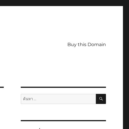
Buy this Domain
ค้นหา
ค้นหา: