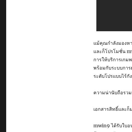
แม้คุณกำลังมองหาเว
และก็โปรโมชั่น mw
การให้บริการเกมพน
พร้อมกับระบบการฝาก
ระดับโปรแบบไร้กั
ความน่านับถือรว
เอกสารสิทธิ์และก
mwin9 ได้รับใบอนุ