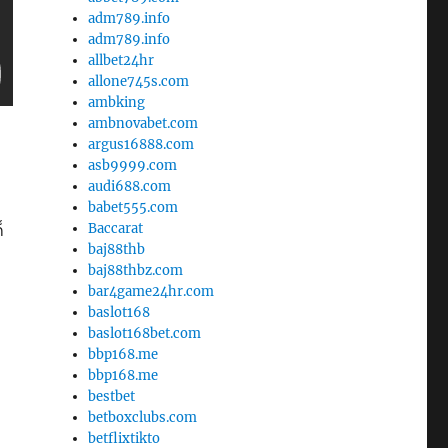
adm789.info
adm789.info
allbet24hr
allone745s.com
ambking
ambnovabet.com
argus16888.com
asb9999.com
audi688.com
babet555.com
็
Baccarat
baj88thb
baj88thbz.com
bar4game24hr.com
baslot168
baslot168bet.com
bbp168.me
bbp168.me
bestbet
betboxclubs.com
betflixtikto