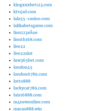
kingxxxbet123.com
ktv4sd.com
lala55-casino.com
lalikabetsgame.com
lion123สล็อต
lionth168.com
live22
live22slot
lnw365bet.com
london45
london6789.com
lotto888
luckycat789.com
luis16888.com
m4newonline.com
macau888.win