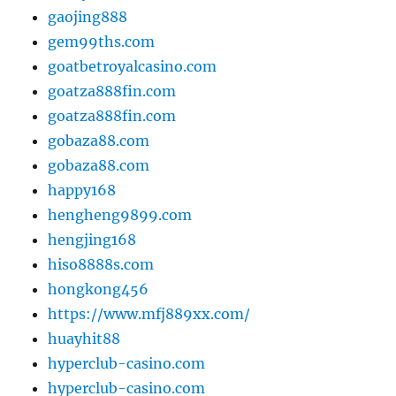
gaojing888
gem99ths.com
goatbetroyalcasino.com
goatza888fin.com
goatza888fin.com
gobaza88.com
gobaza88.com
happy168
hengheng9899.com
hengjing168
hiso8888s.com
hongkong456
https://www.mfj889xx.com/
huayhit88
hyperclub-casino.com
hyperclub-casino.com