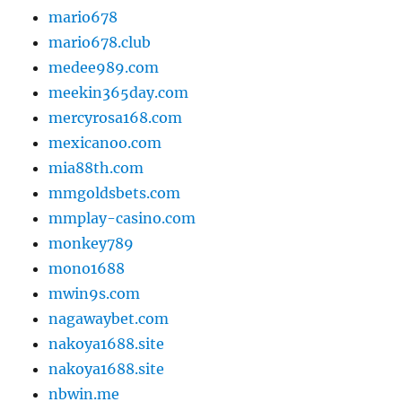
mario678
mario678.club
medee989.com
meekin365day.com
mercyrosa168.com
mexicanoo.com
mia88th.com
mmgoldsbets.com
mmplay-casino.com
monkey789
mono1688
mwin9s.com
nagawaybet.com
nakoya1688.site
nakoya1688.site
nbwin.me