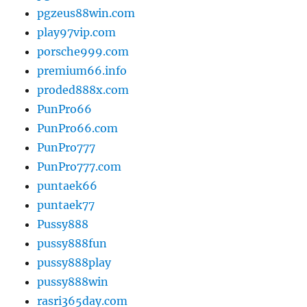
pgzeus88win.com
play97vip.com
porsche999.com
premium66.info
proded888x.com
PunPro66
PunPro66.com
PunPro777
PunPro777.com
puntaek66
puntaek77
Pussy888
pussy888fun
pussy888play
pussy888win
rasri365day.com