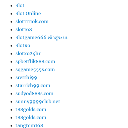
Slot
Slot Online
slot1111ok.com
slot168
Slotgame666 เข้าสู่ระบบ
Slotxo
slotxo24hr
spbetflik888.com
sqgame555s.com
sretthi99
starrich99.com
sudyod888s.com
sunny9999club.net
t88golds.com
t88golds.com
tangtem168