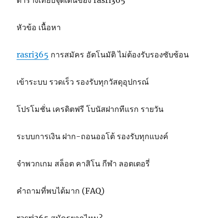
หัวข้อ เนื้อหา
rasri365
การสมัคร อัตโนมัติ ไม่ต้องรับรองซับซ้อน
เข้าระบบ รวดเร็ว รองรับทุกวัสดุอุปกรณ์
โปรโมชั่น เครดิตฟรี โบนัสฝากทีแรก รายวัน
ระบบการเงิน ฝาก-ถอนออโต้ รองรับทุกแบงค์
จำพวกเกม สล็อต คาสิโน กีฬา ลอตเตอรี่
คำถามที่พบได้มาก (FAQ)
rasri365 สมัครยากไหม?