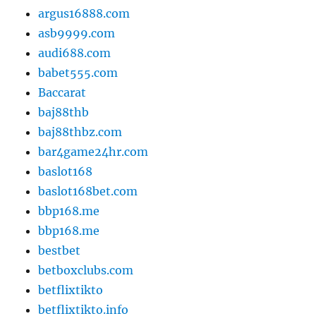
argus16888.com
asb9999.com
audi688.com
babet555.com
Baccarat
baj88thb
baj88thbz.com
bar4game24hr.com
baslot168
baslot168bet.com
bbp168.me
bbp168.me
bestbet
betboxclubs.com
betflixtikto
betflixtikto.info