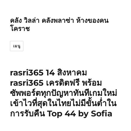
คลัง วิลล่า คลังพลาซ่า ห้างของคน
โคราช
เมนู
rasri365 14 สิงหาคม
rasri365 เครดิตฟรี พร้อม
ซัพพอร์ตทุกปัญหาทันทีเกมใหม่
เข้าไวที่สุดในไทยไม่มีขั้นต่ำใน
การรับคืน Top 44 by Sofia