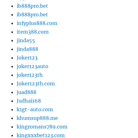
ib888pro.bet
ib888pro.bet
infyplus888.com
item388.com
jinda55
jinda888
Joker123
joker123auto
joker123th
Joker123th.com
juad888
Judhai168
k1gt-auto.com
khumsup888.me
kingromans789.com
kingxxxbet123.com