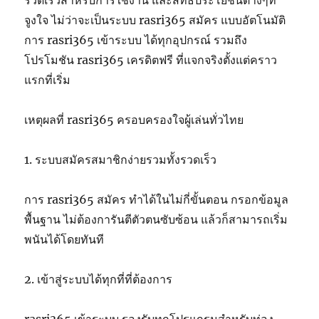
จูงใจ ไม่ว่าจะเป็นระบบ rasri365 สมัคร แบบอัตโนมัติ
การ rasri365 เข้าระบบ ได้ทุกอุปกรณ์ รวมถึง
โปรโมชัน rasri365 เครดิตฟรี ที่แจกจริงตั้งแต่คราว
แรกที่เริ่ม
เหตุผลที่ rasri365 ครอบครองใจผู้เล่นทั่วไทย
1. ระบบสมัครสมาชิกง่ายรวมทั้งรวดเร็ว
การ rasri365 สมัคร ทำได้ในไม่กี่ขั้นตอน กรอกข้อมูล
พื้นฐาน ไม่ต้องการันตีตัวตนซับซ้อน แล้วก็สามารถเริ่ม
พนันได้โดยทันที
2. เข้าสู่ระบบได้ทุกที่ที่ต้องการ
rasri365 เข้าระบบ รองรับทุกโปรแกรมสำหรับท่อง