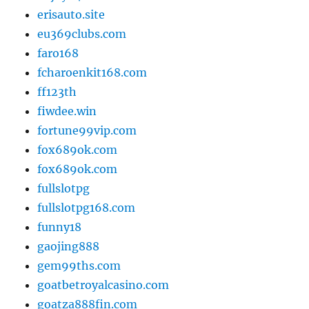
erisauto.site
eu369clubs.com
faro168
fcharoenkit168.com
ff123th
fiwdee.win
fortune99vip.com
fox689ok.com
fox689ok.com
fullslotpg
fullslotpg168.com
funny18
gaojing888
gem99ths.com
goatbetroyalcasino.com
goatza888fin.com