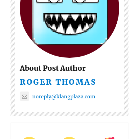
About Post Author
ROGER THOMAS
noreply@klangplaza.com