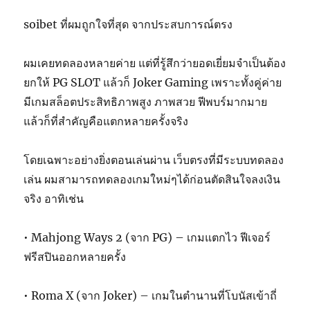
soibet ที่ผมถูกใจที่สุด จากประสบการณ์ตรง
ผมเคยทดลองหลายค่าย แต่ที่รู้สึกว่ายอดเยี่ยมจำเป็นต้อง
ยกให้ PG SLOT แล้วก็ Joker Gaming เพราะทั้งคู่ค่าย
มีเกมสล็อตประสิทธิภาพสูง ภาพสวย ฟีพบร์มากมาย
แล้วก็ที่สำคัญคือแตกหลายครั้งจริง
โดยเฉพาะอย่างยิ่งตอนเล่นผ่าน เว็บตรงที่มีระบบทดลอง
เล่น ผมสามารถทดลองเกมใหม่ๆได้ก่อนตัดสินใจลงเงิน
จริง อาทิเช่น
• Mahjong Ways 2 (จาก PG) – เกมแตกไว ฟีเจอร์
ฟรีสปินออกหลายครั้ง
• Roma X (จาก Joker) – เกมในตำนานที่โบนัสเข้าถี่