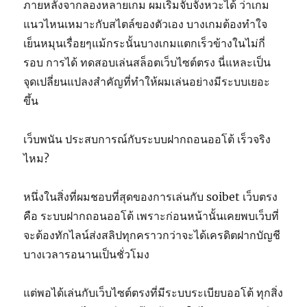
ภายหลังจากลองหลายเกม ผมเริ่มจับจังหวะได้ ว่าเกม
แนวไหนเหมาะกับสไตล์ของตัวเอง บางเกมต้องทำใจ
เย็นหมุนเรื่อยๆแม้กระนั้นบางเกมแตกเร็วข้างในไม่กี่
รอบ การได้ ทดสอบเล่นสล็อตเว็บไซต์ตรง นี่แหละเป็น
จุดเปลี่ยนแปลงสำคัญที่ทำให้ผมเล่นอย่างมีระบบเยอะ
ขึ้น
เว็บพนัน ประสบการณ์กับระบบฝากถอนออโต้ เร็วจริง
ไหม?
หนึ่งในสิ่งที่ผมชอบที่สุดของการเล่นกับ soibet เว็บตรง
คือ ระบบฝากถอนออโต้ เพราะก่อนหน้านั้นเคยพบเว็บที่
จะต้องทักไลน์ส่งสลิปทุกคราวกว่าจะได้เครดิตฝากบัญชี
บางเวลารอนานเป็นชั่วโมง
แต่พอได้เล่นกับเว็บไซต์ตรงที่มีระบบระเบียบออโต้ ทุกสิ่ง