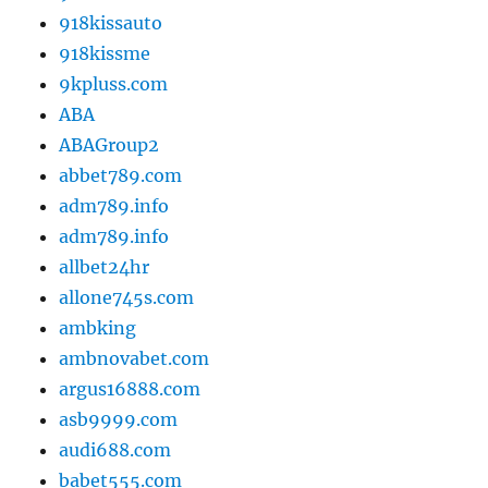
918kissauto
918kissme
9kpluss.com
ABA
ABAGroup2
abbet789.com
adm789.info
adm789.info
allbet24hr
allone745s.com
ambking
ambnovabet.com
argus16888.com
asb9999.com
audi688.com
babet555.com