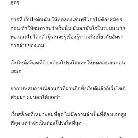
สุดๆ
การที่ เว็บไซต์พนัน ให้ทดลองเล่นฟรีโดยไม่ต้องสมัคร
ก่อน ทำให้ผมทราบว่าเว็บนั้น มั่นอกมั่นใจในระบบ มาก
พอ และไม่ได้กลัวผู้เล่นจะรู้เรื่องรู้ราวจริงเกี่ยวกับอัตรา
การจ่ายของเกม
เว็บไซต์สล็อตที่ดี จะต้องโปร่งใสและให้ทดลองเล่นก่อน
เสมอ
จากประสบการณ์ส่วนตัวที่ผ่านอีกทั้งเว็บดีแล้วก็เว็บไซต์
ห่วยมา ผมบอกได้เลยว่า
เว็บสล็อตที่เหมาะสมที่สุด ไม่มีความจำเป็นที่ต้องแจกสูง
ที่สุด แต่ว่าจำเป็นต้องโปร่งใสที่สุด