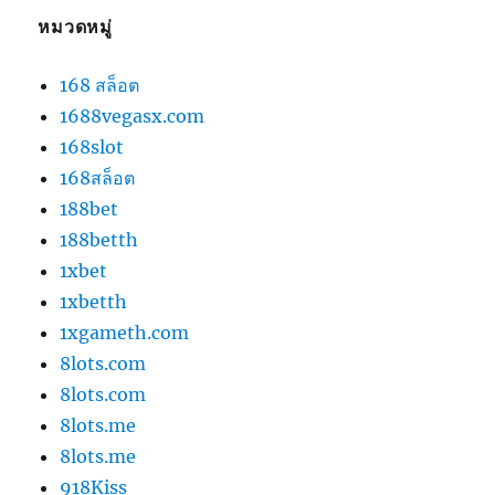
หมวดหมู่
168 สล็อต
1688vegasx.com
168slot
168สล็อต
188bet
188betth
1xbet
1xbetth
1xgameth.com
8lots.com
8lots.com
8lots.me
8lots.me
918Kiss