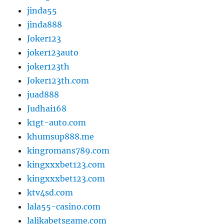
jinda55
jinda888
Joker123
joker123auto
joker123th
Joker123th.com
juad888
Judhai168
k1gt-auto.com
khumsup888.me
kingromans789.com
kingxxxbet123.com
kingxxxbet123.com
ktv4sd.com
lala55-casino.com
lalikabetsgame.com