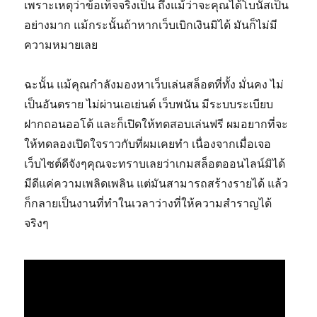
เพราะเหตุว่าข้อเท็จจริงเป็น ถึงแม้ว่าจะคุณได้โบนัสเป็น
อย่างมาก แม้กระนั้นถ้าหากเว็บเบิกเงินมิได้ มันก็ไม่มี
ความหมายเลย
ฉะนั้น แม้คุณกำลังมองหาเว็บเล่นสล็อตที่ทั้ง มั่นคง ไม่
เป็นอันตราย ไม่ผ่านเอเย่นต์ เว็บพนัน มีระบบระเบียบ
ฝากถอนออโต้ และก็เปิดให้ทดสอบเล่นฟรี ผมอยากที่จะ
ให้ทดลองเปิดใจราวกับที่ผมเคยทำ เนื่องจากเมื่อเจอ
เว็บไซต์ดีจังๆคุณจะทราบเลยว่าเกมสล็อตออนไลน์มิได้
มีดีแค่ความเพลิดเพลิน แต่มันสามารถสร้างรายได้ แล้ว
ก็กลายเป็นงานที่ทำในเวลาว่างที่ให้ความสำราญได้
จริงๆ