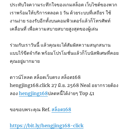
ประทับใจความระทึกใจของเกมสล็อต เว็บไซต์ของพวก
เราพร้อมให้บริการตลอด 1 วัน ด้วยระบบที่เสถียร ใช้
งานง่าย รองรับอีกทั้งบนคอมพิวเตอร์แล้วก็โทรศัพท์
เคลื่อนที่ เพื่อความสบายสบายสูงสุดของผู้เล่น
ร่วมกับเราวันนี้ แล้วคุณจะได้สัมผัสความสนุกสนาน
แบบไร้ขีดจำกัด พร้อมโปรโมชั่นแล้วก็โบนัสพิเศษที่คอย
คุณอยู่มากมาย
ดาวน์โหลด สล็อตเว็บตรง สล็อต168
hengjing168.click 27 มิ.ย. 2568 Neal อยากรวยต้อง
ลอง
hengjing168
ปลดหนี้ได้ง่ายๆ Top 41
ขอขอบพระคุณ Ref.
สล็อต168
https://bit.ly/hengjing168-click