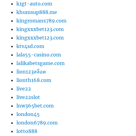
k1gt-auto.com
khumsup888.me
kingromans789.com
kingxxxbet123.com
kingxxxbet123.com
ktv4sd.com
lala55-casino.com
lalikabetsgame.com
lion123สล็อต
lionth168.com
live22
live22slot
lnw365bet.com
london45
london6789.com
lotto888