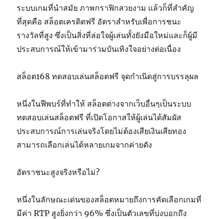
ระบบเกมที่นำสมัย ภาพกราฟิกสวยงาม แล้วก็ที่สำคัญ
ที่สุดคือ สล็อตเครดิตฟรี อัตราสำหรับเพื่อการชนะ
รางวัลที่สูง ซึ่งเป็นสิ่งที่ล่อใจผู้เล่นทั้งยังมือใหม่และก็ผู้มี
ประสบการณ์ให้เข้ามาร่วมบันเทิงใจอย่างต่อเนื่อง
สล็อต168 ทดสอบเล่นสล็อตฟรี จุดกำเนิดสู่การบรรลุผล
หนึ่งในฟีพบร์ที่ทำให้ สล็อตต่างจากเว็บอื่นๆเป็นระบบ
ทดสอบเล่นสล็อตฟรี ที่เปิดโอกาสให้ผู้เล่นได้สัมผัส
ประสบการณ์การเล่นจริงโดยไม่ต้องเสียเงินเสียทอง
สามารถเลือกเล่นได้หลายเกมจากค่ายดัง
อัตราชนะสูงจริงหรือไม่?
หนึ่งในลักษณะเด่นของสล็อตหมายถึงการคัดเลือกเกมที่
มีค่า RTP สูงยิ่งกว่า 96% ซึ่งเป็นตัวเลขที่บ่งบอกถึง