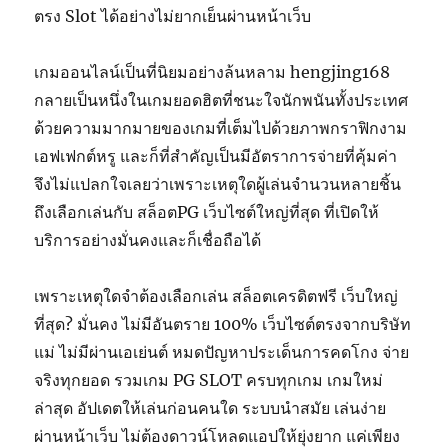
ตรง Slot ได้อย่างไม่ยากเย็นผ่านหน้าเว็บ
เกมออนไลน์เป็นที่นิยมอย่างล้นหลาม hengjing168
กลายเป็นหนึ่งในเกมยอดฮิตที่ชนะใจนักพนันทั้งประเทศ
ด้วยความมากมายของเกมที่เต็มไปด้วยภาพกราฟิกงาม
เอฟเฟกต์หรู และก็ที่สำคัญเป็นมีอัตราการจ่ายที่คุ้มค่า
จึงไม่แปลกใจเลยว่าเพราะเหตุใดผู้เล่นจำนวนหลายชิ้น
ถึงเลือกเล่นกับ สล็อตPG เว็บไซต์ใหญ่ที่สุด ที่เปิดให้
บริการอย่างมั่นคงและก็เชื่อถือได้
เพราะเหตุใดจำต้องเลือกเล่น สล็อตเครดิตฟรี เว็บใหญ่
ที่สุด? มั่นคง ไม่มีอันตราย 100% เว็บไซต์ตรงจากบริษัท
แม่ ไม่มีผ่านเอเย่นต์ หมดปัญหาประเด็นการคดโกง จ่าย
จริงทุกยอด รวมเกม PG SLOT ครบทุกเกม เกมใหม่
ล่าสุด อัปเดตให้เล่นก่อนคนใด ระบบนำสมัย เล่นง่าย
ผ่านหน้าเว็บ ไม่ต้องดาวน์โหลดแอปให้ยุ่งยาก แค่เพียง