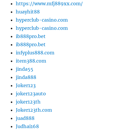
https://www.mfj889xx.com/
huayhit88
hyperclub-casino.com
hyperclub-casino.com
ib888pro.bet
ib888pro.bet
infyplus888.com
item388.com
jinda55
jinda888
Joker123
joker123auto
joker123th
Joker123th.com
juad888
Judhai168