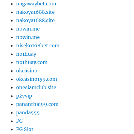
nagawaybet.com
nakoya1688.site
nakoya1688.site
nbwin.me
nbwin.me
niseko168bet.com
no1huay
no1huay.com
okcasino
okcasino159.com
onesiamclub.site
p2vvip
pananthai99.com
panda555
PG
PG Slot