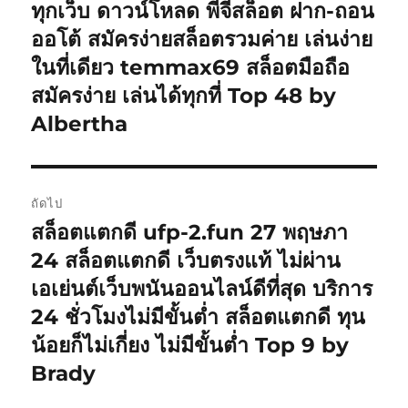
หน้า:
ทุกเว็บ ดาวน์โหลด พีจีสล็อต ฝาก-ถอน
ออโต้ สมัครง่ายสล็อตรวมค่าย เล่นง่าย
ในที่เดียว temmax69 สล็อตมือถือ
สมัครง่าย เล่นได้ทุกที่ Top 48 by
Albertha
ถัดไป
สล็อตแตกดี ufp-2.fun 27 พฤษภา
เรื่อง
ต่อ
24 สล็อตแตกดี เว็บตรงแท้ ไม่ผ่าน
ไป:
เอเย่นต์เว็บพนันออนไลน์ดีที่สุด บริการ
24 ชั่วโมงไม่มีขั้นต่ำ สล็อตแตกดี ทุน
น้อยก็ไม่เกี่ยง ไม่มีขั้นต่ำ Top 9 by
Brady