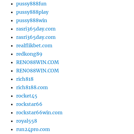
pussy888fun
pussy888play
pussy888win
rasri365day.com
rasri365day.com
realflikbet.com
redkong89
RENO88WIN.COM
RENO88WIN.COM
rich818
rich8188.com
rocket45
rockstar66
rockstar66win.com
royal558
run24pro.com