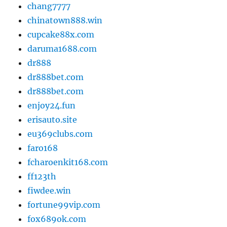
chang7777
chinatown888.win
cupcake88x.com
daruma1688.com
dr888
dr888bet.com
dr888bet.com
enjoy24.fun
erisauto.site
eu369clubs.com
faro168
fcharoenkit168.com
ff123th
fiwdee.win
fortune99vip.com
fox689ok.com