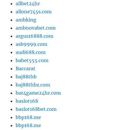
allbet24hr
allone745s.com
ambking
ambnovabet.com
argus16888.com
asb9999.com
audi688.com
babet555.com
Baccarat
baj88thb
baj88thbz.com
bar4game24hr.com
baslot168
baslot168bet.com
bbp168.me
bbp168.me