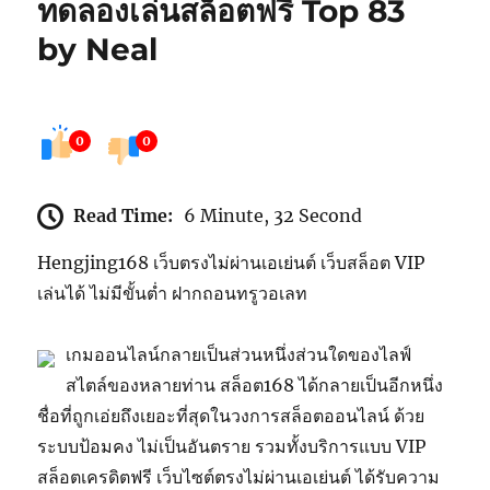
ทดลองเล่นสล็อตฟรี Top 83
by Neal
0
0
Read Time:
6 Minute, 32 Second
Hengjing168 เว็บตรงไม่ผ่านเอเย่นต์ เว็บสล็อต VIP
เล่นได้ ไม่มีขั้นต่ำ ฝากถอนทรูวอเลท
เกมออนไลน์กลายเป็นส่วนหนึ่งส่วนใดของไลฟ์
สไตล์ของหลายท่าน สล็อต168 ได้กลายเป็นอีกหนึ่ง
ชื่อที่ถูกเอ่ยถึงเยอะที่สุดในวงการสล็อตออนไลน์ ด้วย
ระบบป้อมคง ไม่เป็นอันตราย รวมทั้งบริการแบบ VIP
สล็อตเครดิตฟรี เว็บไซต์ตรงไม่ผ่านเอเย่นต์ ได้รับความ