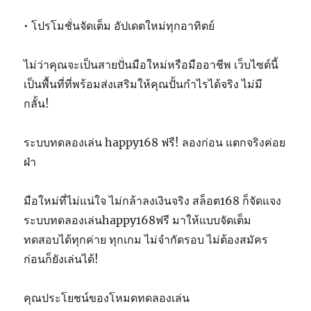
• โปรโมชั่นจัดเต็ม อัปเดตใหม่ทุกอาทิตย์
ไม่ว่าคุณจะเป็นสายปั่นมือใหม่หรือมืออาชีพ เว็บไซต์นี้
เป็นพื้นที่ที่พร้อมส่งเสริมให้คุณปั้นกำไรได้จริง ไม่มี
กลั้น!
ระบบทดลองเล่น happy168 ฟรี! ลองก่อน แตกจริงค่อย
ฝ่า
มือใหม่ที่ไม่แน่ใจ ไม่กล้าลงเงินจริง สล็อต168 ก็จัดแจง
ระบบทดลองเล่นhappy168ฟรี มาให้แบบจัดเต็ม
ทดสอบได้ทุกค่าย ทุกเกม ไม่จำกัดรอบ ไม่ต้องสมัคร
ก่อนก็ยังเล่นได้!
คุณประโยชน์ของโหมดทดลองเล่น