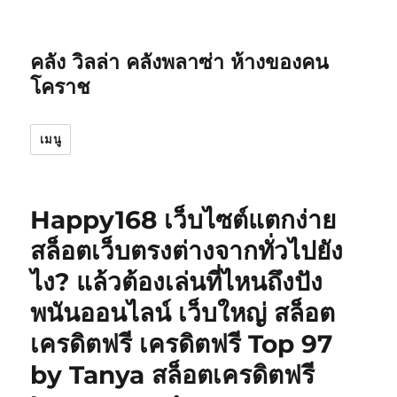
คลัง วิลล่า คลังพลาซ่า ห้างของคน
โคราช
เมนู
Happy168 เว็บไซต์แตกง่าย
สล็อตเว็บตรงต่างจากทั่วไปยัง
ไง? แล้วต้องเล่นที่ไหนถึงปัง
พนันออนไลน์ เว็บใหญ่ สล็อต
เครดิตฟรี เครดิตฟรี Top 97
by Tanya สล็อตเครดิตฟรี