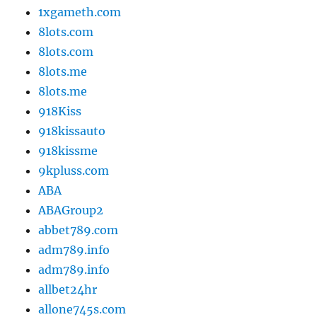
1xgameth.com
8lots.com
8lots.com
8lots.me
8lots.me
918Kiss
918kissauto
918kissme
9kpluss.com
ABA
ABAGroup2
abbet789.com
adm789.info
adm789.info
allbet24hr
allone745s.com