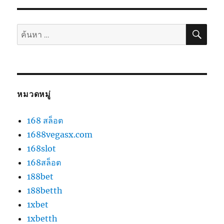
ค้นห
ค้นหา:
หมวดหมู่
168 สล็อต
1688vegasx.com
168slot
168สล็อต
188bet
188betth
1xbet
1xbetth