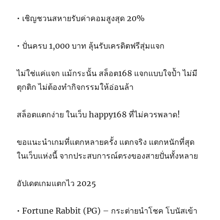
• เชิญชวนสหายรับค่าคอมสูงสุด 20%
• ปั่นครบ 1,000 บาท ลุ้นรับเครดิตฟรีสุ่มแจก
ไม่ใช่แค่แจก แม้กระนั้น สล็อต168 แจกแบบใจป้ำ ไม่มี
ตุกติก ไม่ต้องทำกิจกรรมให้อ่อนล้า
สล็อตแตกง่าย ในเว็บ happy168 ที่ไม่ควรพลาด!
ขอแนะนำเกมที่แตกหลายครั้ง แตกจริง แตกหนักที่สุด
ในเว็บแห่งนี้ จากประสบการณ์ตรงของสายปั่นทั้งหลาย
อัปเดตเกมแตกไว 2025
• Fortune Rabbit (PG) – กระต่ายนำโชค โบนัสเข้า