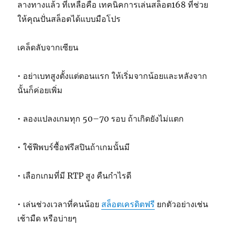
ลางทางแล้ว ที่เหลือคือ เทคนิคการเล่นสล็อต168 ที่ช่วย
ให้คุณปั่นสล็อตได้แบบมือโปร
เคล็ดลับจากเซียน
• อย่าเบทสูงตั้งแต่ตอนแรก ให้เริ่มจากน้อยและหลังจาก
นั้นก็ค่อยเพิ่ม
• ลองแปลงเกมทุก 50–70 รอบ ถ้าเกิดยังไม่แตก
• ใช้ฟีพบร์ซื้อฟรีสปินถ้าเกมนั้นมี
• เลือกเกมที่มี RTP สูง คืนกำไรดี
• เล่นช่วงเวลาที่คนน้อย
สล็อตเครดิตฟรี
ยกตัวอย่างเช่น
เช้ามืด หรือบ่ายๆ