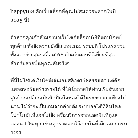
happy168 คือเว็บสล็อตที่คุณไม่สมควรพลาดในปี
2025 นี้!
ถ้าหากคุณกำลังมองหาเว็บไซต์สล็อต168ที่ตอบโจทย์
ทุกด้าน ทั้งยังความยั่งยืน เกมเยอะ ระบบดี โปรแรง รวม
ทั้งแตกง่ายสุดๆสล็อต168 เป็นคำตอบที่ดีเยี่ยมที่สุด
สำหรับสายปั่นทุกระดับจริงๆ
ที่นี่ไม่ใช่แค่เว็บไซต์เล่นเกมสล็อต168ธรรมดา แต่คือ
แพลตฟอร์มสร้างรายได้ ที่ให้โอกาสให้ท่านเริ่มต้นจาก
ศูนย์ จนเปลี่ยนเป็นนักปั่นมือทองได้ในระยะเวลาเพียงไม่
นาน ไม่ว่าจะเป็นเกมจากค่ายดัง ระบบออโต้ที่ลื่นไหล
โปรโมชั่นที่แจกไม่ยั้ง หรือบริการจากแอดมินที่ดูแล
ตลอด 1 วัน ทุกอย่างถูกรวมเอาไว้ภายในที่เดียวแบบครบ
วงจร