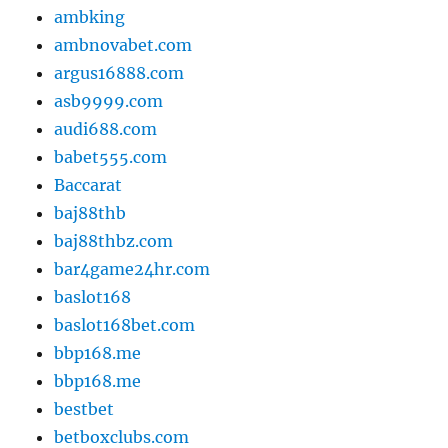
ambking
ambnovabet.com
argus16888.com
asb9999.com
audi688.com
babet555.com
Baccarat
baj88thb
baj88thbz.com
bar4game24hr.com
baslot168
baslot168bet.com
bbp168.me
bbp168.me
bestbet
betboxclubs.com