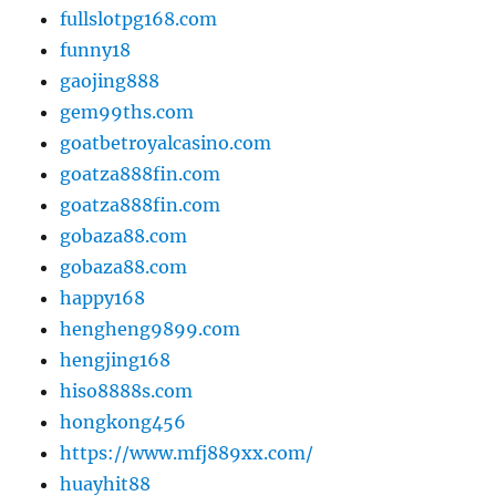
fullslotpg168.com
funny18
gaojing888
gem99ths.com
goatbetroyalcasino.com
goatza888fin.com
goatza888fin.com
gobaza88.com
gobaza88.com
happy168
hengheng9899.com
hengjing168
hiso8888s.com
hongkong456
https://www.mfj889xx.com/
huayhit88