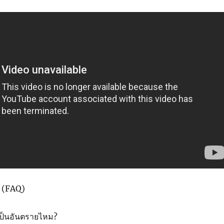
ก (FAQ)
ป็นอันตรายไหม?