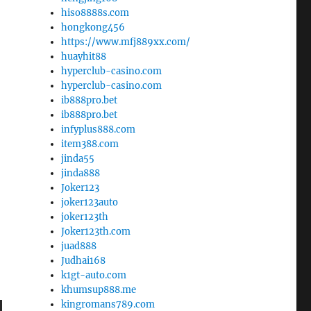
hiso8888s.com
hongkong456
https://www.mfj889xx.com/
huayhit88
hyperclub-casino.com
hyperclub-casino.com
ib888pro.bet
ib888pro.bet
infyplus888.com
item388.com
jinda55
jinda888
Joker123
joker123auto
joker123th
Joker123th.com
juad888
Judhai168
k1gt-auto.com
khumsup888.me
kingromans789.com