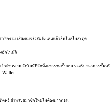
าฟิกงาม เสียงสมจริงสมจัง เล่นแล้วลื่นไหลไม่สะดุด
งอัตโนมัติ
เร็วผ่านระบบอัตโนมัติอีกทั้งฝากรวมทั้งถอน รองรับธนาคารชั้นหนึ
e Wallet
ตฟรี สำหรับสมาชิกใหม่ไม่ต้องฝากก่อน