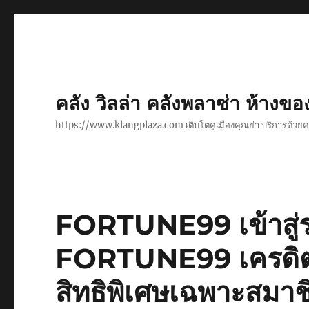
คลัง วิลล่า คลังพลาซ่า ห้าง
https://www.klangplaza.com เติบโตคู่เมืองคุณย่า บริการด้วยค
FORTUNE99 เข้าสู
FORTUNE99 เครดิตฟรี
สิทธิพิเศษเฉพาะสมาช