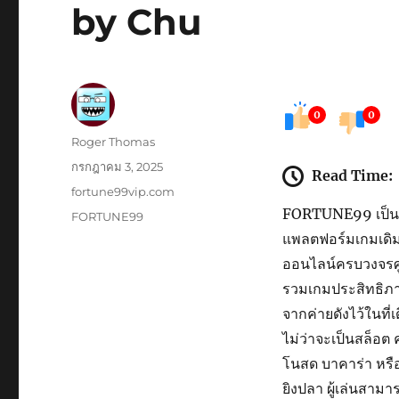
by Chu
0
0
ผู้
Roger Thomas
เขียน
เขียน
กรกฎาคม 3, 2025
Read Time:
เมื่อ
หมวด
fortune99vip.com
หมู่
FORTUNE99 เป็น
ป้าย
FORTUNE99
กำกับ
แพลตฟอร์มเกมเดิ
ออนไลน์ครบวงจรศู
รวมเกมประสิทธิภ
จากค่ายดังไว้ในที่เ
ไม่ว่าจะเป็นสล็อต 
โนสด บาคาร่า หรื
ยิงปลา ผู้เล่นสามา