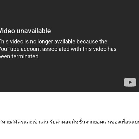
สหายสมัครและเข้าเล่น รับค่าคอมมิชชั่นจากยอดเล่นของเพื่อนแบ