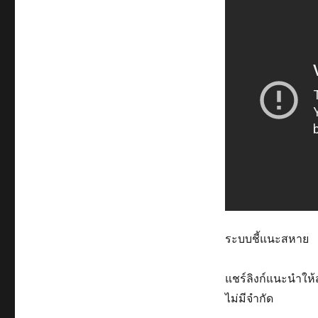
ระบบชี้แนะสหาย
แชร์ลิงก์แนะนำให้
ไม่มีจำกัด