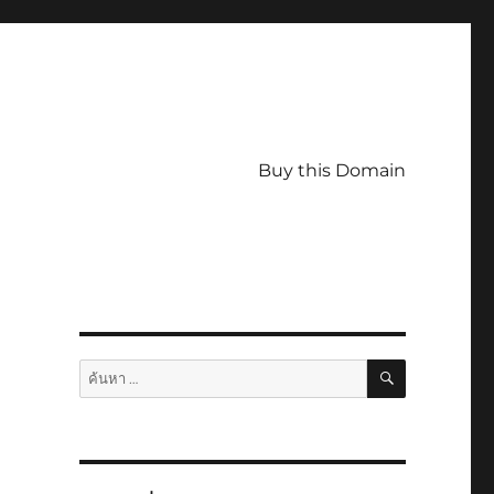
Buy this Domain
ค้นหา
ค้นหา: