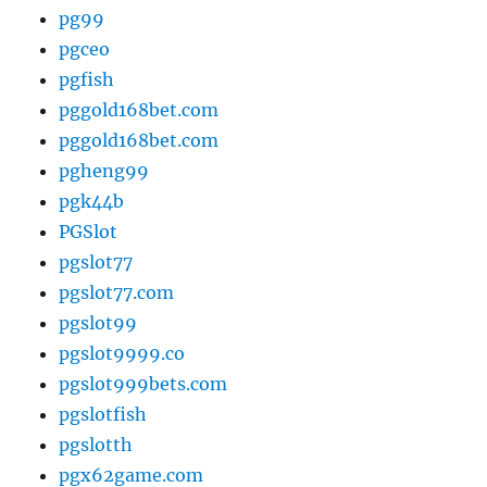
pg99
pgceo
pgfish
pggold168bet.com
pggold168bet.com
pgheng99
pgk44b
PGSlot
pgslot77
pgslot77.com
pgslot99
pgslot9999.co
pgslot999bets.com
pgslotfish
pgslotth
pgx62game.com