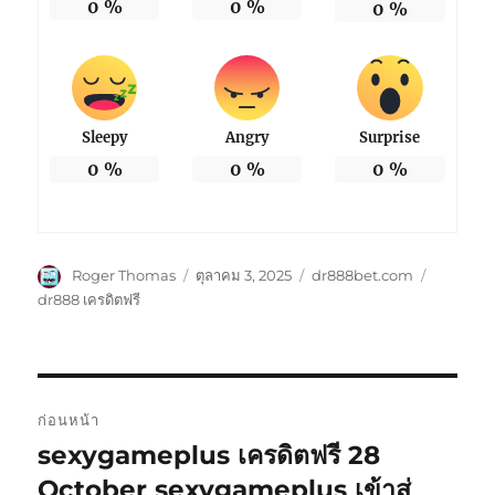
0
%
0
%
0
%
Sleepy
Angry
Surprise
0
%
0
%
0
%
ผู้
เขียน
หมวด
ป้าย
Roger Thomas
ตุลาคม 3, 2025
dr888bet.com
เขียน
เมื่อ
หมู่
กำกับ
dr888 เครดิตฟรี
แนะแนว
ก่อนหน้า
เรื่อง
sexygameplus เครดิตฟรี 28
เรื่อง
ก่อน
October sexygameplus เข้าสู่