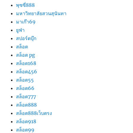
พุซซี่888
มหาวิทยาลัยสวนสุนันทา
มาเก๊า69
ยูฟ่า
สปอร์ตบุ๊ก
สล็อต
สล็อต pg
สล็อต168
สล็อต456
สล็อต55
สล็อต66
สล็อต777
สล็อต888
สล็อต888เว็บตรง
สล็อต918
สล็อต99