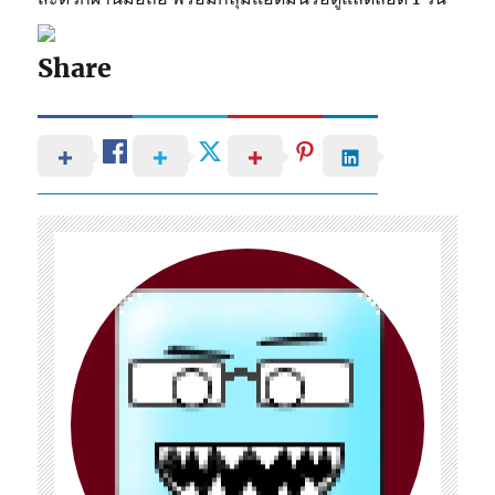
Share