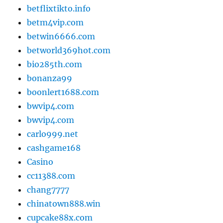
betflixtikto.info
betm4vip.com
betwin6666.com
betworld369hot.com
bio285th.com
bonanza99
boonlert1688.com
bwvip4.com
bwvip4.com
carlo999.net
cashgame168
Casino
cc11388.com
chang7777
chinatown888.win
cupcake88x.com