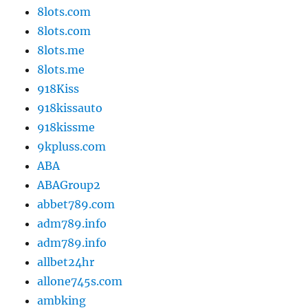
8lots.com
8lots.com
8lots.me
8lots.me
918Kiss
918kissauto
918kissme
9kpluss.com
ABA
ABAGroup2
abbet789.com
adm789.info
adm789.info
allbet24hr
allone745s.com
ambking