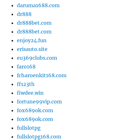
daruma1688.com
dr888
dr888bet.com
dr888bet.com
enjoy24.fun
erisauto.site
eu369clubs.com
faro168
fcharoenkit168.com
ff123th
fiwdee.win
fortune99vip.com
fox689ok.com
fox689ok.com
fullslotpg
fullslotpg168.com