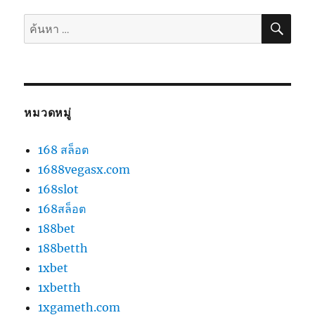
ค้นห
ค้นหา:
หมวดหมู่
168 สล็อต
1688vegasx.com
168slot
168สล็อต
188bet
188betth
1xbet
1xbetth
1xgameth.com