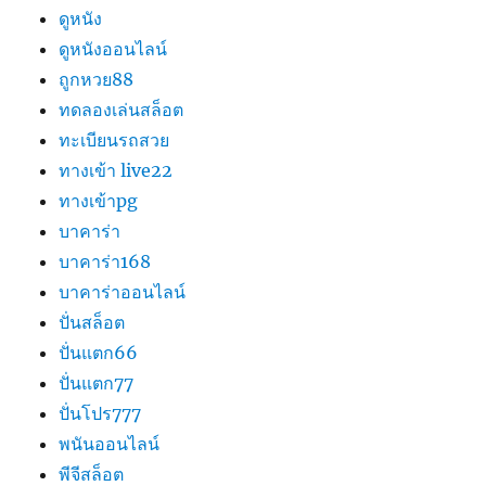
ดูหนัง
ดูหนังออนไลน์
ถูกหวย88
ทดลองเล่นสล็อต
ทะเบียนรถสวย
ทางเข้า live22
ทางเข้าpg
บาคาร่า
บาคาร่า168
บาคาร่าออนไลน์
ปั่นสล็อต
ปั่นแตก66
ปั่นแตก77
ปั่นโปร777
พนันออนไลน์
พีจีสล็อต