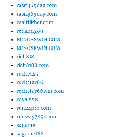
rasri365day.com
rasri365day.com
realflikbet.com
redkong89
RENO88WIN.COM
RENO88WIN.COM
rich818
rich8188.com
rocket45
rockstar66
rockstar66win.com
royal558
run24pro.com
runway789s.com
sagame
sagame168