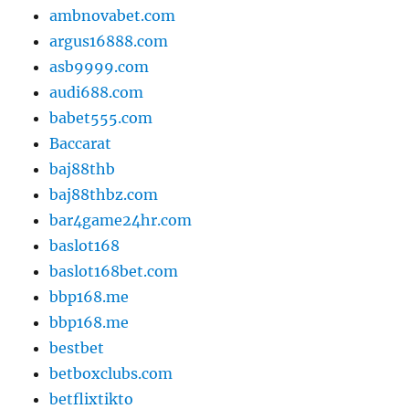
ambnovabet.com
argus16888.com
asb9999.com
audi688.com
babet555.com
Baccarat
baj88thb
baj88thbz.com
bar4game24hr.com
baslot168
baslot168bet.com
bbp168.me
bbp168.me
bestbet
betboxclubs.com
betflixtikto