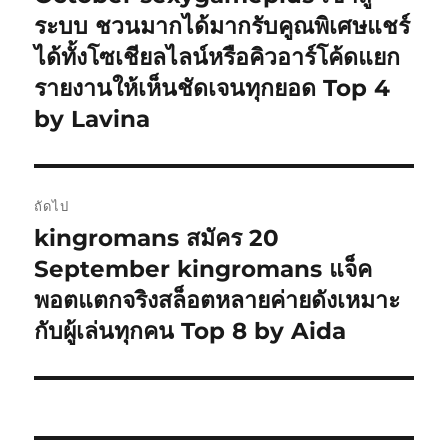
หน้า:
ระบบ ชวนมากได้มากรับคูณพิเศษแชร์
ได้ทั้งโซเชียลไลน์หรือคิวอาร์โค้ดแยก
รายงานให้เห็นชัดเจนทุกยอด Top 4
by Lavina
ถัดไป
kingromans สมัคร 20
เรื่อง
ต่อ
September kingromans แจ็ค
ไป:
พอตแตกจริงสล็อตหลายค่ายดังเหมาะ
กับผู้เล่นทุกคน Top 8 by Aida