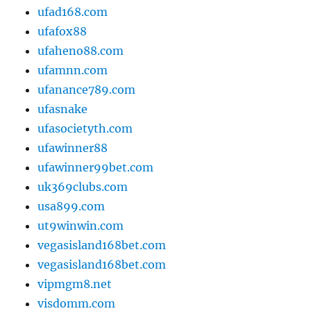
ufad168.com
ufafox88
ufaheno88.com
ufamnn.com
ufanance789.com
ufasnake
ufasocietyth.com
ufawinner88
ufawinner99bet.com
uk369clubs.com
usa899.com
ut9winwin.com
vegasisland168bet.com
vegasisland168bet.com
vipmgm8.net
visdomm.com