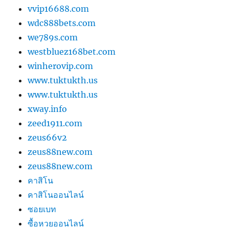
vvip16688.com
wdc888bets.com
we789s.com
westbluez168bet.com
winherovip.com
www.tuktukth.us
www.tuktukth.us
xway.info
zeed1911.com
zeus66v2
zeus88new.com
zeus88new.com
คาสิโน
คาสิโนออนไลน์
ซอยเบท
ซื้อหวยออนไลน์