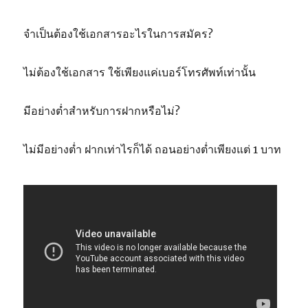
จำเป็นต้องใช้เอกสารอะไรในการสมัคร?
ไม่ต้องใช้เอกสาร ใช้เพียงแค่เบอร์โทรศัพท์เท่านั้น
มีอย่างต่ำสำหรับการฝากหรือไม่?
ไม่มีอย่างต่ำ ฝากเท่าไรก็ได้ ถอนอย่างต่ำเพียงแต่ 1 บาท