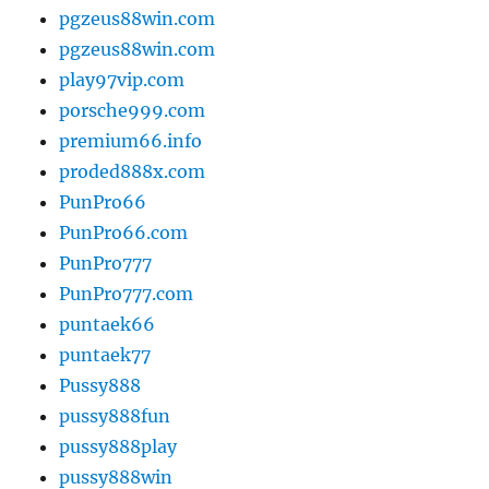
pgzeus88win.com
pgzeus88win.com
play97vip.com
porsche999.com
premium66.info
proded888x.com
PunPro66
PunPro66.com
PunPro777
PunPro777.com
puntaek66
puntaek77
Pussy888
pussy888fun
pussy888play
pussy888win