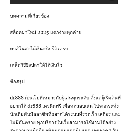
บทความที่เกี่ยวข้อง
สล็อตมาใหม่ 2025 แตกง่ายทุกค่าย
คาสิโนสดได้เงินจริง รีวิวครบ
เคล็ดวิธียิงปลาให้ได้เงินไว
ข้อสรุป
dr888 เป็นเว็บที่เหมาะกับผู้เล่นทุกระดับ ตั้งแต่ผู้เริ่มต้นที่
อยากได้ dr888 เครดิตฟรี เพื่อทดสอบเล่น ไปจนกระทั่ง
นักเดิมพันมืออาชีพที่อยากได้ระบบที่รวดเร็ว เสถียร และ
ไม่มีอันตราย ทุกบริการในเว็บสามารถใช้งานได้อย่าง
สะดวกผ่านมือถือ พร้อมกลุ่มแอดมินรอดูแลตลอด 1 วัน