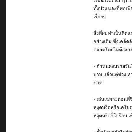
เรื่อยกระทั่งมารู้
ทั้งปวง และก็พอเพี
เรื่อยๆ
สิ่งที่ผมทำเป็นคิ
อย่างเดิม ซึ่งเคล็ดล
ตลอดโดยไม่ต้องกลั
• กำหนดงบรายวันไว
บาท แล้วแต่ช่วง หาก
ขาด
• เล่นเฉพาะตอนที่
หงุดหงิดหรือเครีย
หงุดหงิดก็ใจร้อน เพ