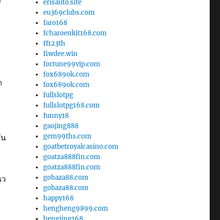
ว
erisauto.site
eu369clubs.com
faro168
fcharoenkit168.com
ff123th
fiwdee.win
fortune99vip.com
fox689ok.com
ด
fox689ok.com
fullslotpg
fullslotpg168.com
funny18
gaojing888
gem99ths.com
ัน
goatbetroyalcasino.com
goatza888fin.com
goatza888fin.com
gobaza88.com
นว
gobaza88.com
happy168
hengheng9899.com
hengjing168