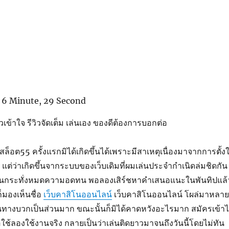
6 Minute, 29 Second
วเข้าใจ รีวิวจัดเต็ม เล่นเอง ของดีต้องการบอกต่อ
็อต55 ครั้งแรกมิได้เกิดขึ้นได้เพราะมีสาเหตุเนื่องมาจากการตั้ง
 แต่ว่าเกิดขึ้นจากระบบของเว็บเดิมที่ผมเล่นประจำกำเนิดล่มชิดกัน
วันกระทั่งหมดความอดทน พอลองเสิร์ชหาคำเสนอแนะในพันทิปแล้
ก็มองเห็นชื่อ
เว็บคาสิโนออนไลน์
เว็บคาสิโนออนไลน์ โผล่มาหลาย
ิวในทางบวกเป็นส่วนมาก ขณะนั้นก็มิได้คาดหวังอะไรมาก สมัครเข้า
พอใช้ลองใช้งานจริง กลายเป็นว่าเล่นติดยาวมาจนถึงวันนี้โดยไม่ทัน