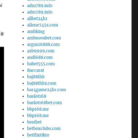
ม่
adm789.info
adm789.info
allbet24hr
allone745s.com
ambking
ambnovabet.com
argus16888.com
asb9999.com
audi688.com
babet555.com
Baccarat
baj88thb
baj88thbz.com
bar4game24hr.com
baslot168
baslot168bet.com
bbp168.me
bbp168.me
bestbet
betboxclubs.com
betflixtikto