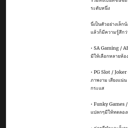
รวมทั้งเป็นที่ชื่น
ระดับหนึ่ง
นี่เป็นตัวอย่างเล็
แล้วก็มีความรู้สึกว่า
• SA Gaming / A
มีให้เลือกหลายห้อ
• PG Slot / Joke
ภาพงาม เสียงแน่น โ
กระแส
• Funky Games / 
แปลกๆมีให้ทดลองเย