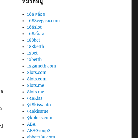
หมวดหมู่
168 สล็อต
1688vegasx.com
168slot
168สล็อต
188bet
188betth
1xbet
1xbetth
1xgameth.com
8lots.com
8lots.com
8lots.me
ใจ
8lots.me
918Kiss
918kissauto
ว
918kissme
9kpluss.com
ABA
ไป
ABAGroup2
abbet789.com